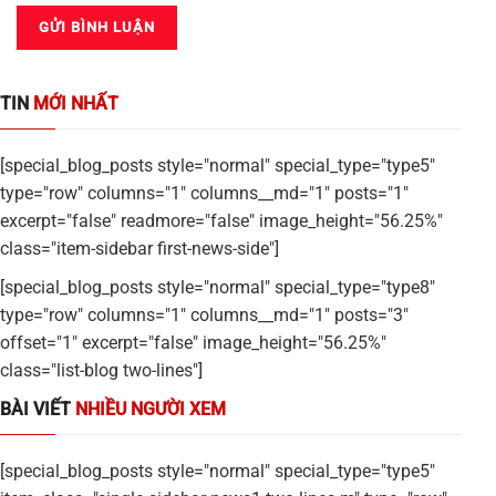
TIN
MỚI NHẤT
[special_blog_posts style="normal" special_type="type5"
type="row" columns="1" columns__md="1" posts="1"
excerpt="false" readmore="false" image_height="56.25%"
class="item-sidebar first-news-side"]
[special_blog_posts style="normal" special_type="type8"
type="row" columns="1" columns__md="1" posts="3"
offset="1" excerpt="false" image_height="56.25%"
class="list-blog two-lines"]
BÀI VIẾT
NHIỀU NGƯỜI XEM
[special_blog_posts style="normal" special_type="type5"