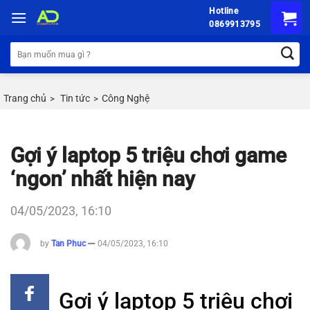
Chuyển
Hotline
đến
0869913795
nội
Tìm
dung
kiếm:
Trang chủ
Tin tức
Công Nghệ
>
>
Gợi ý laptop 5 triệu chơi game
‘ngon’ nhất hiện nay
04/05/2023, 16:10
by
Tan Phuc
04/05/2023, 16:10
Gợi ý laptop 5 triệu chơi