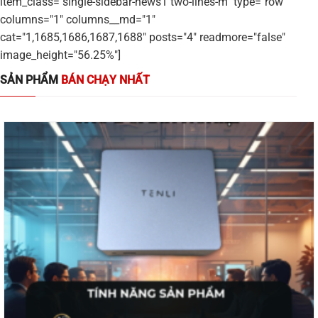
item_class="single-sidebar-news1 two-lines-m" type="row"
columns="1" columns__md="1"
cat="1,1685,1686,1687,1688" posts="4" readmore="false"
image_height="56.25%"]
SẢN PHẨM
BÁN CHẠY NHẤT