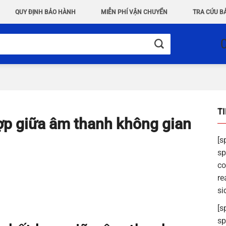
QUY ĐỊNH BẢO HÀNH
MIỄN PHÍ VẬN CHUYỂN
TRA CỨU B
T
ợp giữa âm thanh không gian
[s
sp
co
re
si
[s
sp