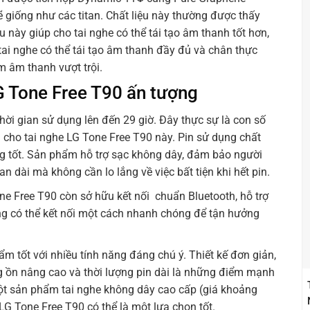
giống như các titan. Chất liệu này thường được thấy
 này giúp cho tai nghe có thể tái tạo âm thanh tốt hơn,
 tai nghe có thể tái tạo âm thanh đầy đủ và chân thực
 âm thanh vượt trội.
G Tone Free T90 ấn tượng
thời gian sử dụng lên đến 29 giờ. Đây thực sự là con số
cho tai nghe LG Tone Free T90 này. Pin sử dụng chất
ùng tốt. Sản phẩm hỗ trợ sạc không dây, đảm bảo người
an dài mà không cần lo lắng về việc bất tiện khi hết pin.
ne Free T90 còn sở hữu kết nối chuẩn Bluetooth, hỗ trợ
ng có thể kết nối một cách nhanh chóng để tận hưởng
m tốt với nhiều tính năng đáng chú ý. Thiết kế đơn giản,
g ồn nâng cao và thời lượng pin dài là những điểm mạnh
t sản phẩm tai nghe không dây cao cấp (giá khoảng
 LG Tone Free T90 có thể là một lựa chọn tốt.