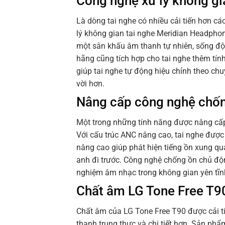
Công nghệ xử lý không g
Là dòng tai nghe có nhiều cải tiến hơn c
lý không gian tai nghe Meridian Headph
một sân khấu âm thanh tự nhiên, sống độ
hãng cũng tích hợp cho tai nghe thêm tí
giúp tai nghe tự động hiệu chỉnh theo chu
vời hơn.
Nâng cấp công nghệ chốn
Một trong những tính năng được nâng cấp
Với cấu trúc ANC nâng cao, tai nghe đượ
nâng cao giúp phát hiện tiếng ồn xung qu
anh đi trước. Công nghệ chống ồn chủ độ
nghiệm âm nhạc trong không gian yên tĩnh
Chất âm LG Tone Free T90 
Chất âm của LG Tone Free T90 được cải 
thanh trung thực và chi tiết hơn. Sản p