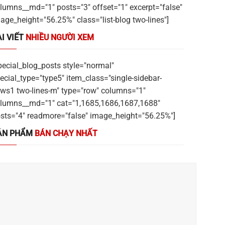
lumns__md="1" posts="3" offset="1" excerpt="false"
age_height="56.25%" class="list-blog two-lines"]
I VIẾT
NHIỀU NGƯỜI XEM
pecial_blog_posts style="normal"
ecial_type="type5" item_class="single-sidebar-
ws1 two-lines-m" type="row" columns="1"
lumns__md="1" cat="1,1685,1686,1687,1688"
sts="4" readmore="false" image_height="56.25%"]
ẢN PHẨM
BÁN CHẠY NHẤT