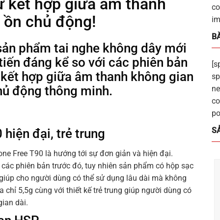
ự kết hợp giữa âm thanh
co
 ồn chủ động!
im
BÀ
sản phẩm tai nghe không dây mới
 tiến đáng kể so với các phiên bản
[s
 kết hợp giữa âm thanh không gian
sp
hủ động thông minh.
ne
co
po
S
hiện đại, trẻ trung
ne Free T90 là hướng tới sự đơn giản và hiện đại.
 các phiên bản trước đó, tuy nhiên sản phẩm có hộp sạc
 giúp cho người dùng có thể sử dụng lâu dài mà không
a chỉ 5,5g cùng với thiết kế trẻ trung giúp người dùng có
gian dài.