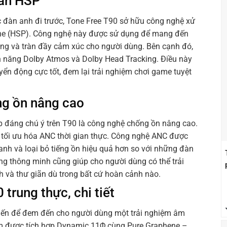
ian HSP
ác đàn anh đi trước, Tone Free T90 sở hữu công nghệ xử
one (HSP). Công nghệ này được sử dụng để mang đến
ng và tràn đầy cảm xúc cho người dùng. Bên cạnh đó,
nh năng Dolby Atmos và Dolby Head Tracking. Điều này
yển động cực tốt, đem lại trải nghiệm chơi game tuyệt
g ồn nâng cao
 đáng chú ý trên T90 là công nghệ chống ồn nâng cao.
c tối ưu hóa ANC thời gian thực. Công nghệ ANC được
anh và loại bỏ tiếng ồn hiệu quả hơn so với những đàn
ng thông minh cũng giúp cho người dùng có thể trải
 và thư giãn dù trong bất cứ hoàn cảnh nào.
trung thực, chi tiết
tiến để đem đến cho người dùng một trải nghiệm âm
hẩm được tích hợp Dynamic 11Φ cùng Pure Graphene –