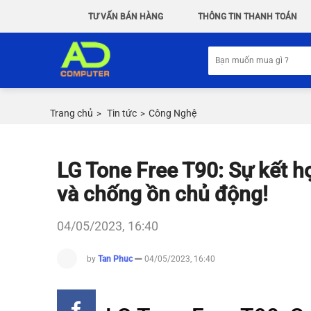
Chuyển
TƯ VẤN BÁN HÀNG
THÔNG TIN THANH TOÁN
đến
nội
Tìm
dung
kiếm:
Trang chủ
Tin tức
Công Nghệ
>
>
LG Tone Free T90: Sự kết h
và chống ồn chủ động!
04/05/2023, 16:40
by
Tan Phuc
04/05/2023, 16:40