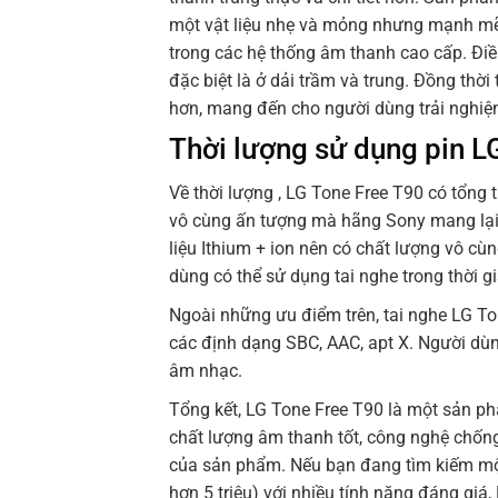
một vật liệu nhẹ và mỏng nhưng mạnh mẽ 
trong các hệ thống âm thanh cao cấp. Điều
đặc biệt là ở dải trầm và trung. Đồng thời
hơn, mang đến cho người dùng trải nghiệm
Thời lượng sử dụng pin L
Về thời lượng , LG Tone Free T90 có tổng 
vô cùng ấn tượng mà hãng Sony mang lại 
liệu Ithium + ion nên có chất lượng vô c
dùng có thể sử dụng tai nghe trong thời gi
Ngoài những ưu điểm trên, tai nghe LG To
các định dạng SBC, AAC, apt X. Người dù
âm nhạc.
Tổng kết, LG Tone Free T90 là một sản phẩ
chất lượng âm thanh tốt, công nghệ chốn
của sản phẩm. Nếu bạn đang tìm kiếm mộ
hơn 5 triệu) với nhiều tính năng đáng giá,