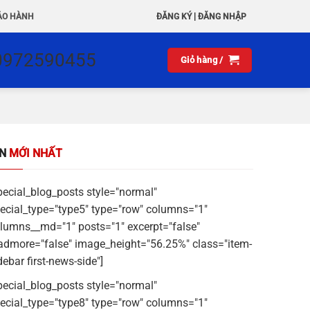
|
ẢO HÀNH
ĐĂNG KÝ
ĐĂNG NHẬP
0972590455
Giỏ hàng /
IN
MỚI NHẤT
pecial_blog_posts style="normal"
ecial_type="type5" type="row" columns="1"
lumns__md="1" posts="1" excerpt="false"
admore="false" image_height="56.25%" class="item-
debar first-news-side"]
pecial_blog_posts style="normal"
ecial_type="type8" type="row" columns="1"