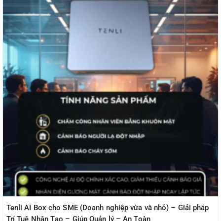
Tenli AI Box cho SME (Doanh nghiệp vừa và nhỏ) – Giải pháp
Trí Tuệ Nhân Tạo – Giúp Quản lý – An Toàn