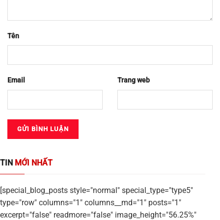
Tên
Email
Trang web
TIN
MỚI NHẤT
[special_blog_posts style="normal" special_type="type5"
type="row" columns="1" columns__md="1" posts="1"
excerpt="false" readmore="false" image_height="56.25%"