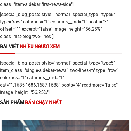
class="item-sidebar first-news-side"]
[special_blog_posts style="normal" special_type="type8"
type="row" columns="1" columns__md="1" posts="3"
offset="1" excerpt="false" image_height="56.25%"
class="list-blog two-lines"]
BÀI VIẾT
NHIỀU NGƯỜI XEM
[special_blog_posts style="normal" special_type="type5"
item_class="single-sidebar-news1 two-lines-m" type="row"
columns="1" columns__md="1"
cat="1,1685,1686,1687,1688" posts="4" readmore="false"
image_height="56.25%"]
SẢN PHẨM
BÁN CHẠY NHẤT