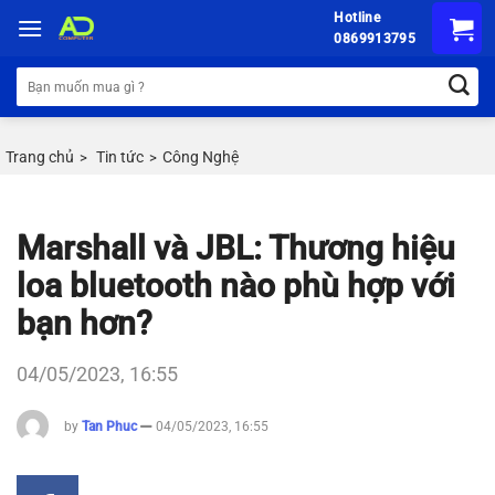
Chuyển
Hotline
đến
0869913795
nội
Tìm
dung
kiếm:
Trang chủ
Tin tức
Công Nghệ
>
>
Marshall và JBL: Thương hiệu
loa bluetooth nào phù hợp với
bạn hơn?
04/05/2023, 16:55
by
Tan Phuc
04/05/2023, 16:55