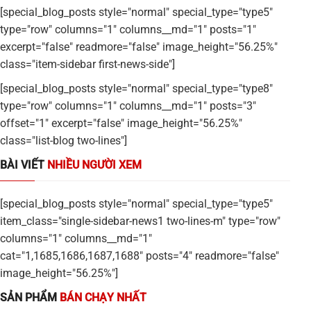
[special_blog_posts style="normal" special_type="type5"
type="row" columns="1" columns__md="1" posts="1"
excerpt="false" readmore="false" image_height="56.25%"
class="item-sidebar first-news-side"]
[special_blog_posts style="normal" special_type="type8"
type="row" columns="1" columns__md="1" posts="3"
offset="1" excerpt="false" image_height="56.25%"
class="list-blog two-lines"]
BÀI VIẾT
NHIỀU NGƯỜI XEM
[special_blog_posts style="normal" special_type="type5"
item_class="single-sidebar-news1 two-lines-m" type="row"
columns="1" columns__md="1"
cat="1,1685,1686,1687,1688" posts="4" readmore="false"
image_height="56.25%"]
SẢN PHẨM
BÁN CHẠY NHẤT