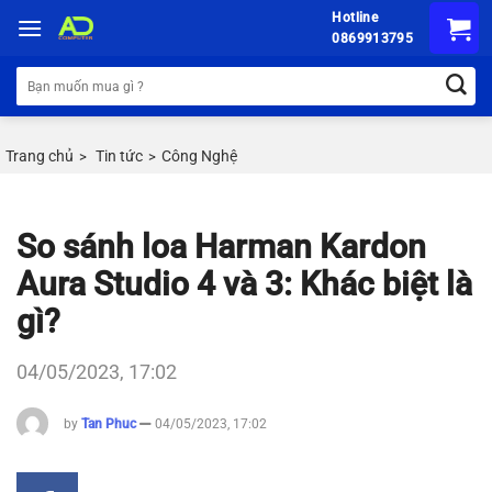
Chuyển
Hotline
đến
0869913795
nội
Tìm
dung
kiếm:
Trang chủ
Tin tức
Công Nghệ
>
>
So sánh loa Harman Kardon
Aura Studio 4 và 3: Khác biệt là
gì?
04/05/2023, 17:02
by
Tan Phuc
04/05/2023, 17:02