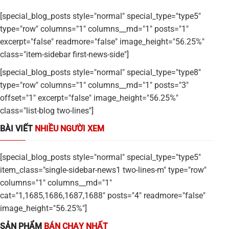
[special_blog_posts style="normal" special_type="type5"
type="row" columns="1" columns__md="1" posts="1"
excerpt="false" readmore="false" image_height="56.25%"
class="item-sidebar first-news-side"]
[special_blog_posts style="normal" special_type="type8"
type="row" columns="1" columns__md="1" posts="3"
offset="1" excerpt="false" image_height="56.25%"
class="list-blog two-lines"]
BÀI VIẾT
NHIỀU NGƯỜI XEM
[special_blog_posts style="normal" special_type="type5"
item_class="single-sidebar-news1 two-lines-m" type="row"
columns="1" columns__md="1"
cat="1,1685,1686,1687,1688" posts="4" readmore="false"
image_height="56.25%"]
SẢN PHẨM
BÁN CHẠY NHẤT