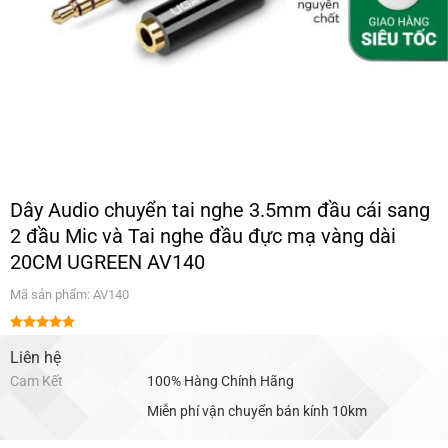
Dây Audio chuyển tai nghe 3.5mm đầu cái sang
2 đầu Mic và Tai nghe đầu đực mạ vàng dài
20CM UGREEN AV140
Mã sản phẩm: AV140
Được xếp
hạng
Liên hệ
5.00
5 sao
Cam Kết
100% Hàng Chính Hãng
Miễn phí vận chuyển bán kính 10km