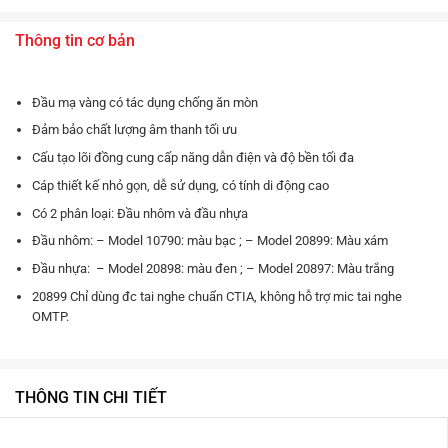
Thông tin cơ bản
Đầu mạ vàng có tác dụng chống ăn mòn
Đảm bảo chất lượng âm thanh tối ưu
Cấu tạo lõi đồng cung cấp năng dẫn điện và độ bền tối đa
Cáp thiết kế nhỏ gọn, dễ sử dụng, có tính di động cao
Có 2 phân loại: Đầu nhôm và đầu nhựa
Đầu nhôm: – Model 10790: màu bạc ; – Model 20899: Màu xám
Đầu nhựa: – Model 20898: màu đen ; – Model 20897: Màu trắng
20899 Chỉ dùng đc tai nghe chuẩn CTIA, không hỗ trợ mic tai nghe
OMTP.
THÔNG TIN CHI TIẾT