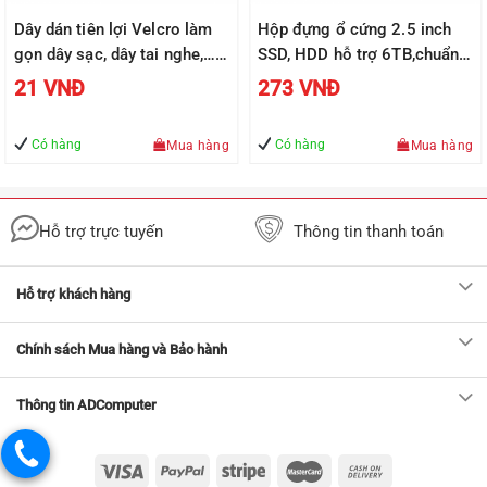
Dây dán tiên lợi Velcro làm
Hộp đựng ổ cứng 2.5 inch
gọn dây sạc, dây tai nghe,…
SSD, HDD hỗ trợ 6TB,chuẩn
UGREEN 50370
SATA UGREEN US221 vỏ
21
VNĐ
273
VNĐ
nhựa ABS – Hàng phân phối
chính hãng
Có hàng
Có hàng
Mua hàng
Mua hàng
Hỗ trợ trực tuyến
Thông tin thanh toán
Hỗ trợ khách hàng
Chính sách Mua hàng và Bảo hành
Thông tin ADComputer