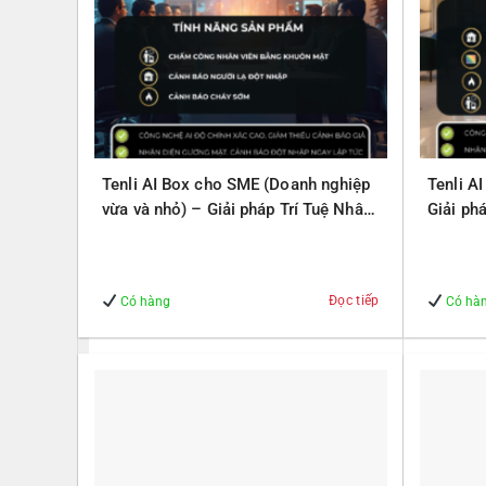
Tenli AI Box cho SME (Doanh nghiệp
Tenli A
vừa và nhỏ) – Giải pháp Trí Tuệ Nhân
Giải ph
Tạo – Giúp Quản lý – An Toàn
Quản lý
Đọc tiếp
Có hàng
Có hà