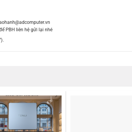
baohanh@adcomputer.vn
để PBH liên hệ gửi lại nhé
).