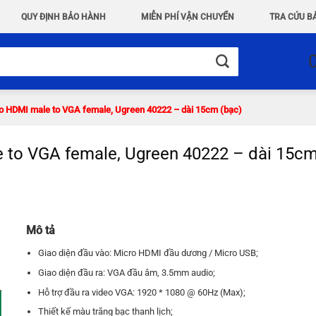
QUY ĐỊNH BẢO HÀNH
MIỄN PHÍ VẬN CHUYỂN
TRA CỨU B
o HDMI male to VGA female, Ugreen 40222 – dài 15cm (bạc)
 to VGA female, Ugreen 40222 – dài 15cm
Mô tả
Giao diện đầu vào: Micro HDMI đầu dương / Micro USB;
Giao diện đầu ra: VGA đầu âm, 3.5mm audio;
Hỗ trợ đầu ra video VGA: 1920 * 1080 @ 60Hz (Max);
Thiết kế màu trắng bạc thanh lịch;