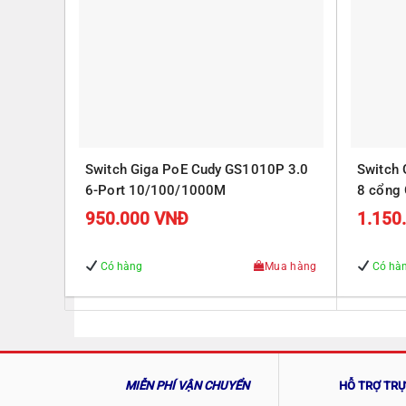
Switch Giga PoE Cudy GS1010P 3.0
Switch
6-Port 10/100/1000M
8 cổng 
Gigabit
950.000
VNĐ
1.150
Có hàng
Mua hàng
Có hà
MIỄN PHÍ VẬN CHUYỂN
HỖ TRỢ TR