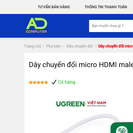
Chuyển
TƯ VẤN BÁN HÀNG
THÔNG TIN THANH TOÁN
đến
nội
Tìm
dung
kiếm:
Trang chủ
Phụ kiện
Đầu chuyển đổi
Dây chuyển đổi micr
Dây chuyển đổi micro HDMI male
Có hàng
Được xếp
hạng
5.00
5 sao