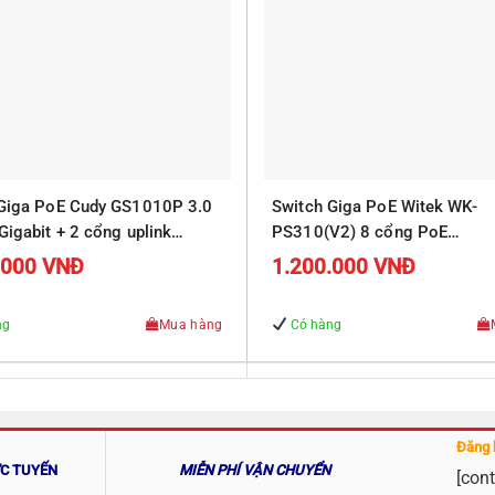
 Giga PoE Cudy GS1010P 3.0
Switch Giga PoE Witek WK-
Gigabit + 2 cổng uplink
PS310(V2) 8 cổng PoE
10/100/1000Mbps, 2 cổng R
.000
VNĐ
1.200.000
VNĐ
Uplink 10/100/1000Mbps
ng
Mua hàng
Có hàng
Đăng 
ỰC TUYẾN
MIỄN PHÍ VẬN CHUYỂN
[cont