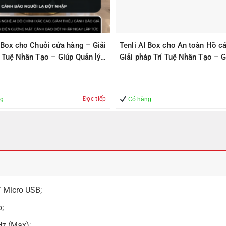
I Box cho Chuỗi cửa hàng – Giải
Tenli AI Box cho An toàn Hồ cá
í Tuệ Nhân Tạo – Giúp Quản lý
Giải pháp Trí Tuệ Nhân Tạo – G
àn
Quản lý – An Toàn
Đọc tiếp
ng
Có hàng
/ Micro USB;
;
Hz (Max);