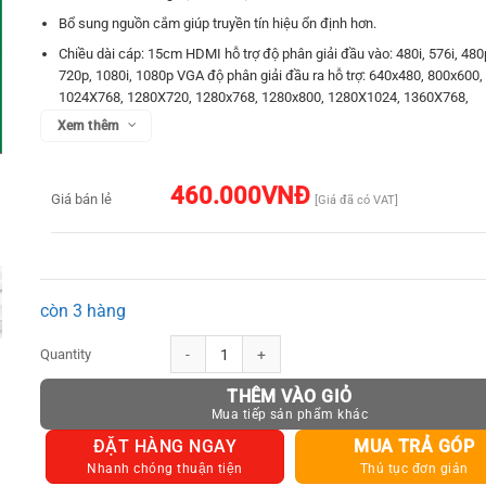
Bổ sung nguồn cắm giúp truyền tín hiệu ổn định hơn.
Chiều dài cáp: 15cm HDMI hỗ trợ độ phân giải đầu vào: 480i, 576i, 480
720p, 1080i, 1080p VGA độ phân giải đầu ra hỗ trợ: 640x480, 800x600,
1024X768, 1280X720, 1280x768, 1280x800, 1280X1024, 1360X768,
1600x1200, 1920x1080
Xem thêm
460.000
VNĐ
Giá bán lẻ
[Giá đã có VAT]
còn 3 hàng
Dây chuyển đổi micro HDMI male to VGA female, Ugreen 40222 - 
THÊM VÀO GIỎ
ĐẶT HÀNG NGAY
MUA TRẢ GÓP
Nhanh chóng thuận tiện
Thủ tục đơn giản