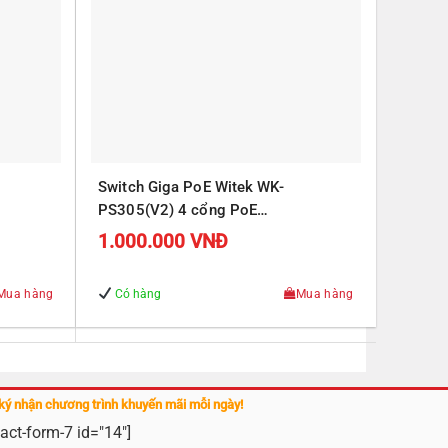
Switch Giga PoE Witek WK-
PS305(V2) 4 cổng PoE
J45
10/100/1000Mbps, 1 cổng RJ45
1.000.000
VNĐ
Uplink 10/100/1000Mbps
Mua hàng
Có hàng
Mua hàng
ký nhận chương trình khuyến mãi mỗi ngày!
act-form-7 id="14"]