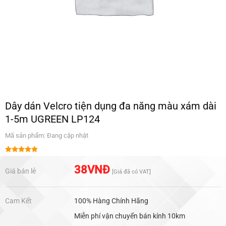
Dây dán Velcro tiện dụng đa năng màu xám dài
1-5m UGREEN LP124
Mã sản phẩm: Đang cập nhật
Được xếp
hạng
5.00
38
VNĐ
Giá bán lẻ
[Giá đã có VAT]
5 sao
Cam Kết
100% Hàng Chính Hãng
Miễn phí vận chuyển bán kính 10km