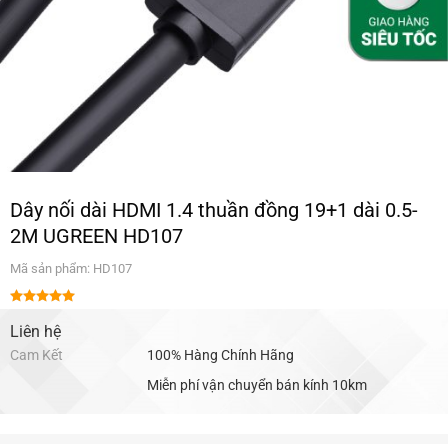
Dây nối dài HDMI 1.4 thuần đồng 19+1 dài 0.5-
2M UGREEN HD107
Mã sản phẩm: HD107
Được xếp
hạng
Liên hệ
5.00
5 sao
Cam Kết
100% Hàng Chính Hãng
Miễn phí vận chuyển bán kính 10km