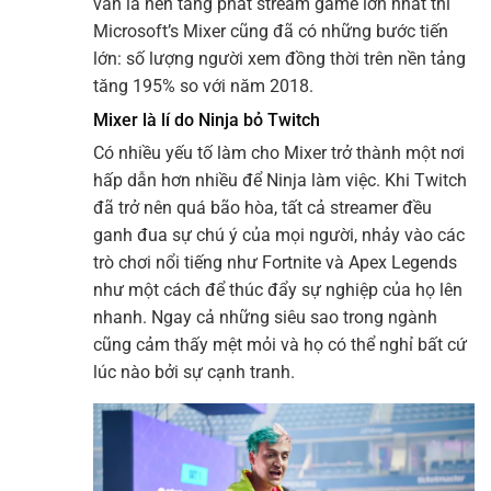
vẫn là nền tảng phát stream game lớn nhất thì
Microsoft’s Mixer cũng đã có những bước tiến
lớn: số lượng người xem đồng thời trên nền tảng
tăng 195% so với năm 2018.
Mixer là lí do Ninja bỏ Twitch
Có nhiều yếu tố làm cho Mixer trở thành một nơi
hấp dẫn hơn nhiều để Ninja làm việc. Khi Twitch
đã trở nên quá bão hòa, tất cả streamer đều
ganh đua sự chú ý của mọi người, nhảy vào các
trò chơi nổi tiếng như Fortnite và Apex Legends
như một cách để thúc đẩy sự nghiệp của họ lên
nhanh. Ngay cả những siêu sao trong ngành
cũng cảm thấy mệt mỏi và họ có thể nghỉ bất cứ
lúc nào bởi sự cạnh tranh.