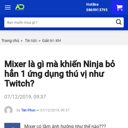
Chuyển
Hotline
đến
0869913795
nội
Tìm
dung
kiếm:
Trang chủ
Tin tức
Giải trí -XH
>
>
Mixer là gì mà khiến Ninja bỏ
hẳn 1 ứng dụng thú vị như
Twitch?
07/12/2019, 09:37
by
Tan Phuc
07/12/2019, 09:37
Mixer có tầm ảnh hưởng như thế nào???