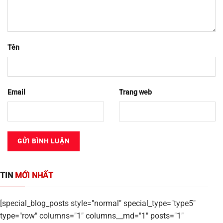
Tên
Email
Trang web
TIN
MỚI NHẤT
[special_blog_posts style="normal" special_type="type5"
type="row" columns="1" columns__md="1" posts="1"