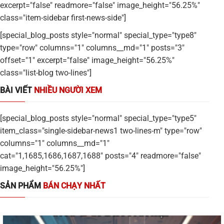
excerpt="false" readmore="false" image_height="56.25%"
class="item-sidebar first-news-side"]
[special_blog_posts style="normal" special_type="type8"
type="row" columns="1" columns__md="1" posts="3"
offset="1" excerpt="false" image_height="56.25%"
class="list-blog two-lines"]
BÀI VIẾT
NHIỀU NGƯỜI XEM
[special_blog_posts style="normal" special_type="type5"
item_class="single-sidebar-news1 two-lines-m" type="row"
columns="1" columns__md="1"
cat="1,1685,1686,1687,1688" posts="4" readmore="false"
image_height="56.25%"]
SẢN PHẨM
BÁN CHẠY NHẤT