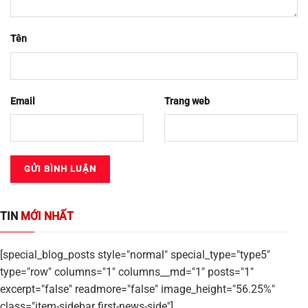
Tên
Email
Trang web
TIN
MỚI NHẤT
[special_blog_posts style="normal" special_type="type5"
type="row" columns="1" columns__md="1" posts="1"
excerpt="false" readmore="false" image_height="56.25%"
class="item-sidebar first-news-side"]