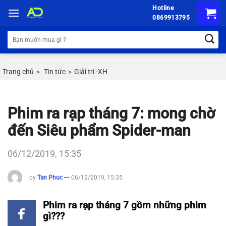
Chuyển
Hotline
đến
0869913795
nội
Tìm
dung
kiếm:
Trang chủ
Tin tức
Giải trí -XH
>
>
Phim ra rạp tháng 7: mong chờ
đến Siêu phẩm Spider-man
06/12/2019, 15:35
by
Tan Phuc
06/12/2019, 15:35
Phim ra rạp tháng 7 gồm những phim
gì???