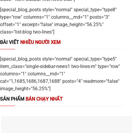
[special_blog_posts style="normal" special_type="type8"
type="row" columns="1" columns__md="1" posts="3"
offset="1" excerpt="false" image_height="56.25%"
class="list-blog two-lines"]
BÀI VIẾT
NHIỀU NGƯỜI XEM
[special_blog_posts style="normal" special_type="type5"
item_class="single-sidebar-news1 two-lines-m" type="row"
columns="1" columns__md="1"
cat="1,1685,1686,1687,1688" posts="4" readmore="false"
image_height="56.25%"]
SẢN PHẨM
BÁN CHẠY NHẤT