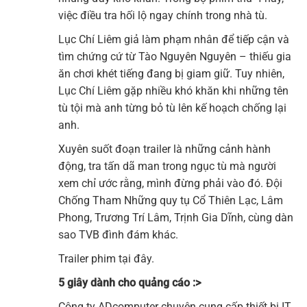
việc điều tra hối lộ ngay chính trong nhà tù.
Lục Chí Liêm giả làm phạm nhân để tiếp cận và
tìm chứng cứ từ Tào Nguyên Nguyên – thiếu gia
ăn chơi khét tiếng đang bị giam giữ. Tuy nhiên,
Lục Chí Liêm gặp nhiều khó khăn khi những tên
tù tội mà anh từng bỏ tù lên kế hoạch chống lại
anh.
Xuyên suốt đoạn trailer là những cảnh hành
động, tra tấn dã man trong ngục tù mà người
xem chỉ ước rằng, mình đừng phải vào đó. Đội
Chống Tham Những quy tụ Cổ Thiên Lạc, Lâm
Phong, Trương Trí Lâm, Trịnh Gia Dĩnh, cùng dàn
sao TVB đình đám khác.
Trailer phim tại đây.
5 giây dành cho quảng cáo :>
Công ty
ADcomputer
chuyên cung cấp thiết bị IT