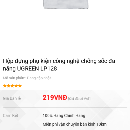
Hộp đựng phụ kiện công nghệ chống sốc đa
năng UGREEN LP128
Mã sản phẩm: Đang cập nhật
Được xếp
hạng
5.00
219
VNĐ
Giá bán lẻ
[Giá đã có VAT]
5 sao
Cam Kết
100% Hàng Chính Hãng
Miễn phí vận chuyển bán kính 10km