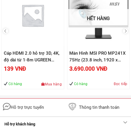
HẾT HÀNG
Cáp HDMI 2.0 hỗ trợ 3D, 4K,
Màn Hình MSI PRO MP241X
độ dài từ 1-8m UGREEN
75Hz (23.8 inch, 1920 x
HD118
1080, 75Hz, VA, 8ms)
139
VNĐ
3.690.000
VNĐ
Có hàng
Có hàng
Đọc tiếp
Mua hàng
Hỗ trợ trực tuyến
Thông tin thanh toán
Hỗ trợ khách hàng