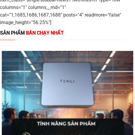
columns="1" columns__md="1"
cat="1,1685,1686,1687,1688" posts="4" readmore="false"
image_height="56.25%"]
SẢN PHẨM
BÁN CHẠY NHẤT