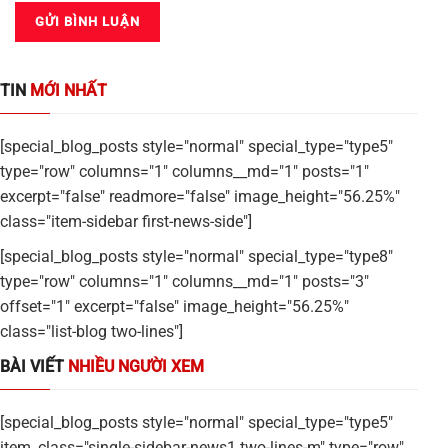
TIN
MỚI NHẤT
[special_blog_posts style="normal" special_type="type5"
type="row" columns="1" columns__md="1" posts="1"
excerpt="false" readmore="false" image_height="56.25%"
class="item-sidebar first-news-side"]
[special_blog_posts style="normal" special_type="type8"
type="row" columns="1" columns__md="1" posts="3"
offset="1" excerpt="false" image_height="56.25%"
class="list-blog two-lines"]
BÀI VIẾT
NHIỀU NGƯỜI XEM
[special_blog_posts style="normal" special_type="type5"
item_class="single-sidebar-news1 two-lines-m" type="row"