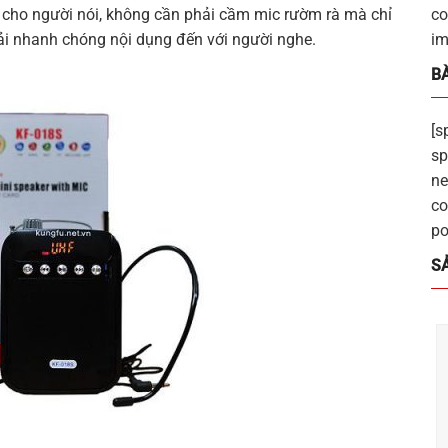
ợi cho người nói, không cần phải cầm mic rườm rà mà chỉ
co
tải nhanh chóng nội dụng đến với người nghe.
im
BÀ
[s
sp
ne
co
po
S