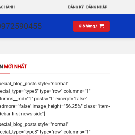
|
ẢO HÀNH
ĐĂNG KÝ
ĐĂNG NHẬP
0972590455
Giỏ hàng /
IN
MỚI NHẤT
pecial_blog_posts style="normal"
ecial_type="type5" type="row" columns="1"
lumns__md="1" posts="1" excerpt="false"
admore="false" image_height="56.25%" class="item-
debar first-news-side"]
pecial_blog_posts style="normal"
ecial_type="type8" type="row" columns="1"