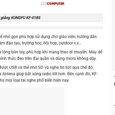
ợ giảng KUNGFU KF-018S
kế nhỏ gọn phù hợp sử dụng cho giáo viên, hướng dẫn
âm đào tạo, trường học, hội họp, outdoor v.v…
hư lòng bàn tay, phù hợp khi mang theo di chuyển. Máy dễ
hình thức đeo trên đai quần và dùng micro không dây.
ược USB và thẻ nhớ SD và nghe tin tức qua chế độ
 Antena giúp bắt sóng radio tốt hơn. Bên cạnh đó,
KF-
 mọi loại tai nghe phổ biến hiện nay.