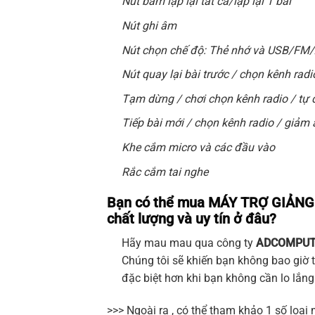
Nút bấm lặp lại tất cả/lặp lại 1 bài
Nút ghi âm
Nút chọn chế độ: Thẻ nhớ và USB/FM
Nút quay lại bài trước / chọn kênh rad
Tạm dừng / chơi chọn kênh radio / tự
Tiếp bài mới / chọn kênh radio / giảm
Khe cắm micro và các đầu vào
Rắc cắm tai nghe
Bạn có thể mua MÁY TRỢ GIẢN
chất lượng và uy tín ở đâu?
Hãy mau mau qua công ty
ADCOMPUT
Chúng tôi sẽ khiến bạn không bao giờ t
đặc biệt hơn khi bạn không cần lo lắn
>>> Ngoài ra , có thể tham khảo 1 số loại