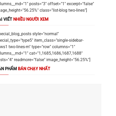
lumns__md="1" posts="3" offset="1" excerpt="false"
age_height="56.25%" class="list-blog two-lines"]
I VIẾT
NHIỀU NGƯỜI XEM
pecial_blog_posts style="normal"
ecial_type="type5" item_class="single-sidebar-
ws1 two-lines-m" type="row" columns="1"
lumns__md="1" cat="1,1685,1686,1687,1688"
sts="4" readmore="false" image_height="56.25%"]
ẢN PHẨM
BÁN CHẠY NHẤT