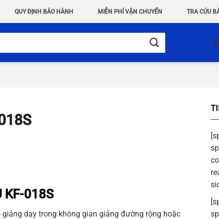
QUY ĐỊNH BẢO HÀNH
MIỄN PHÍ VẬN CHUYỂN
TRA CỨU B
T
-018S
[s
sp
co
re
si
 KF-018S
[s
 cô giảng dạy trong không gian giảng đường rộng hoặc
sp