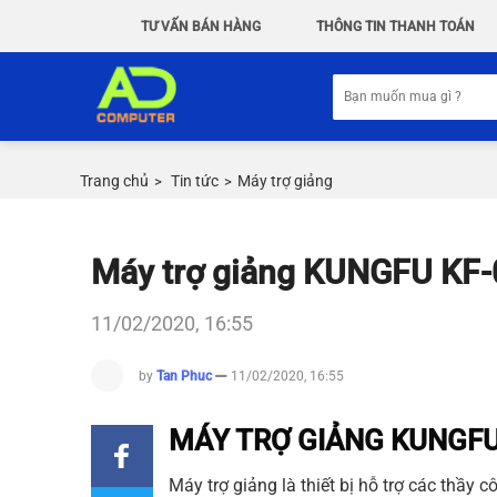
Chuyển
TƯ VẤN BÁN HÀNG
THÔNG TIN THANH TOÁN
đến
nội
Tìm
dung
kiếm:
Trang chủ
Tin tức
Máy trợ giảng
>
>
Máy trợ giảng KUNGFU KF
11/02/2020, 16:55
by
Tan Phuc
11/02/2020, 16:55
MÁY TRỢ GIẢNG KUNGFU
Máy trợ giảng
là thiết bị hỗ trợ các thầy