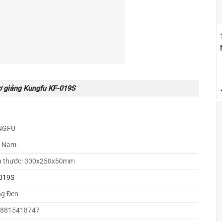
ợ giảng Kungfu KF-019S
NGFU
t Nam
h thước: 300x250x50mm
019S
g Đen
78815418747