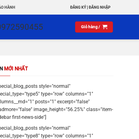
|
ẢO HÀNH
ĐĂNG KÝ
ĐĂNG NHẬP
0972590455
Giỏ hàng /
IN
MỚI NHẤT
pecial_blog_posts style="normal"
ecial_type="type5" type="row" columns="1"
lumns__md="1" posts="1" excerpt="false"
admore="false" image_height="56.25%" class="item-
debar first-news-side"]
pecial_blog_posts style="normal"
ecial_type="type8" type="row" columns="1"