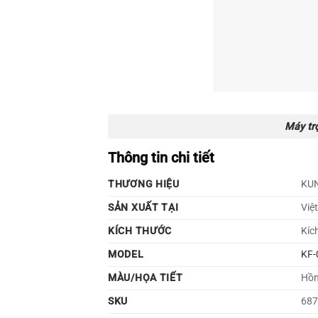
Máy tr
Thông tin chi tiết
THƯƠNG HIỆU
KU
SẢN XUẤT TẠI
Việ
KÍCH THƯỚC
Kíc
MODEL
KF-
MÀU/HỌA TIẾT
Hồn
SKU
68