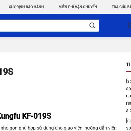
QUY ĐỊNH BẢO HÀNH
MIỄN PHÍ VẬN CHUYỂN
TRA CỨU B
T
019S
[s
sp
co
re
si
 Kungfu KF-019S
[s
ế nhỏ gọn phù hợp sử dụng cho giáo viên, hướng dẫn viên
sp