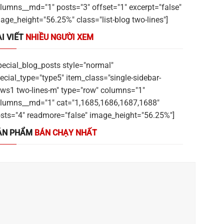
lumns__md="1" posts="3" offset="1" excerpt="false"
age_height="56.25%" class="list-blog two-lines"]
I VIẾT
NHIỀU NGƯỜI XEM
pecial_blog_posts style="normal"
ecial_type="type5" item_class="single-sidebar-
ws1 two-lines-m" type="row" columns="1"
lumns__md="1" cat="1,1685,1686,1687,1688"
sts="4" readmore="false" image_height="56.25%"]
ẢN PHẨM
BÁN CHẠY NHẤT