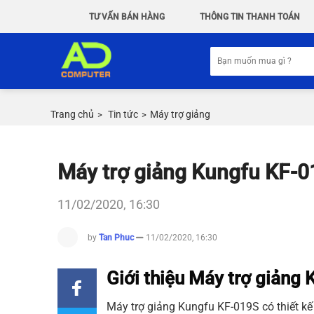
Chuyển
TƯ VẤN BÁN HÀNG
THÔNG TIN THANH TOÁN
đến
nội
Tìm
dung
kiếm:
Trang chủ
Tin tức
Máy trợ giảng
>
>
Máy trợ giảng Kungfu KF-
11/02/2020, 16:30
by
Tan Phuc
11/02/2020, 16:30
Giới thiệu Máy trợ giảng
Máy trợ giảng
Kungfu
KF-019S
có thiết k