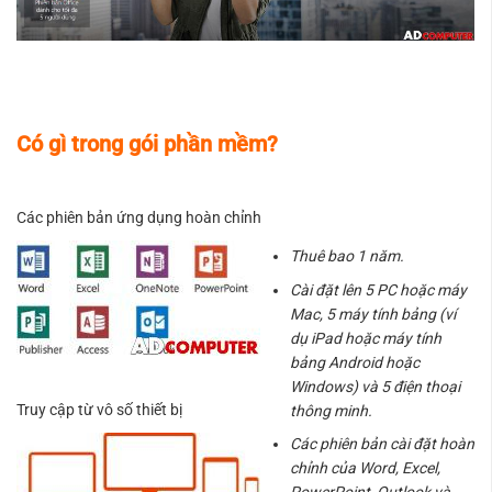
Có gì trong gói
phần mềm
?
Các phiên bản
ứng dụng
hoàn chỉnh
Thuê bao 1 năm.
Cài đặt lên 5
PC
hoặc máy
Mac, 5
máy tính
bảng (ví
dụ iPad hoặc
máy tính
bảng Android hoặc
Windows) và 5 điện thoại
Truy cập từ vô số thiết bị
thông minh.
Các phiên bản cài đặt hoàn
chỉnh của Word, Excel,
PowerPoint, Outlook và