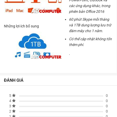
các
ứng dụng
khác, trong
phiên bản Office 2016
60 phút Skype mỗi tháng
và 1TB dung lượng lưu trữ
Những lợi ích bổ sung
đám mây cho 1 năm.
Có thể cập nhật không tốn
thêm phí.
.
ĐÁNH GIÁ
0
5
0
4
0
3
0
2
0
1