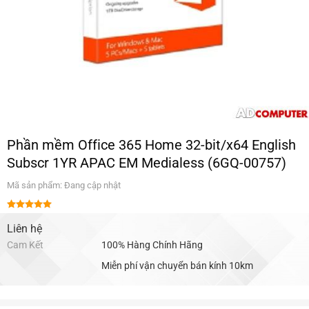
Phần mềm Office 365 Home 32-bit/x64 English
Subscr 1YR APAC EM Medialess (6GQ-00757)
Mã sản phẩm: Đang cập nhật
Được xếp
hạng
Liên hệ
5.00
5 sao
Cam Kết
100% Hàng Chính Hãng
Miễn phí vận chuyển bán kính 10km