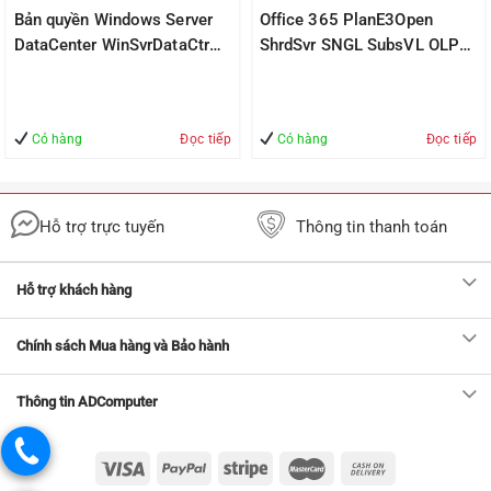
Bản quyền Windows Server
Office 365 PlanE3Open
DataCenter WinSvrDataCtr
ShrdSvr SNGL SubsVL OLP
2012R2 SNGL OLP NL 2Proc
NL Annual Qlfd
Qlfd
Có hàng
Đọc tiếp
Có hàng
Đọc tiếp
Đ.
Hỗ trợ trực tuyến
Thông tin thanh toán
Hỗ trợ khách hàng
Chính sách Mua hàng và Bảo hành
Thông tin ADComputer