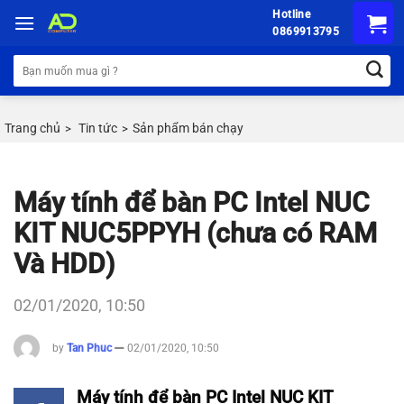
Chuyển
Hotline
đến
0869913795
nội
Tìm
dung
kiếm:
Trang chủ
Tin tức
Sản phẩm bán chạy
>
>
Máy tính để bàn PC Intel NUC
KIT NUC5PPYH (chưa có RAM
Và HDD)
02/01/2020, 10:50
by
Tan Phuc
02/01/2020, 10:50
Máy tính để bàn PC Intel NUC KIT