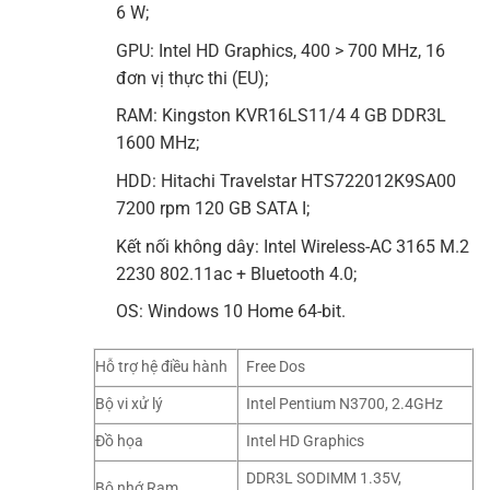
6 W;
GPU: Intel HD Graphics, 400 > 700 MHz, 16
đơn vị thực thi (EU);
RAM: Kingston KVR16LS11/4 4 GB DDR3L
1600 MHz;
HDD: Hitachi Travelstar HTS722012K9SA00
7200 rpm 120 GB SATA I;
Kết nối không dây: Intel Wireless-AC 3165 M.2
2230 802.11ac + Bluetooth 4.0;
OS: Windows 10 Home 64-bit.
Hỗ trợ hệ điều hành
Free Dos
Bộ vi xử lý
Intel Pentium N3700, 2.4GHz
Đồ họa
Intel HD Graphics
DDR3L SODIMM 1.35V,
Bộ nhớ Ram