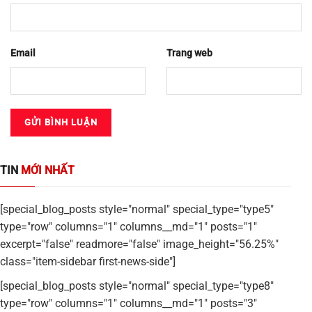
Email
Trang web
TIN
MỚI NHẤT
[special_blog_posts style="normal" special_type="type5"
type="row" columns="1" columns__md="1" posts="1"
excerpt="false" readmore="false" image_height="56.25%"
class="item-sidebar first-news-side"]
[special_blog_posts style="normal" special_type="type8"
type="row" columns="1" columns__md="1" posts="3"