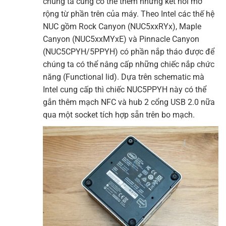
chúng ta cũng có thể thêm những kết nối mở
rộng từ phần trên của máy. Theo Intel các thế hệ
NUC gồm Rock Canyon (NUC5xxRYx), Maple
Canyon (NUC5xxMYxE) và Pinnacle Canyon
(NUC5CPYH/5PPYH) có phần nắp tháo được để
chúng ta có thể nâng cấp những chiếc nắp chức
năng (Functional lid). Dựa trên schematic mà
Intel cung cấp thì chiếc NUC5PPYH này có thể
gắn thêm mạch NFC và hub 2 cổng USB 2.0 nữa
qua một socket tích hợp sẵn trên bo mạch.