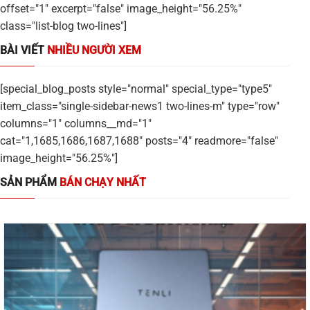
offset="1" excerpt="false" image_height="56.25%"
class="list-blog two-lines"]
BÀI VIẾT
NHIỀU NGƯỜI XEM
[special_blog_posts style="normal" special_type="type5"
item_class="single-sidebar-news1 two-lines-m" type="row"
columns="1" columns__md="1"
cat="1,1685,1686,1687,1688" posts="4" readmore="false"
image_height="56.25%"]
SẢN PHẨM
BÁN CHẠY NHẤT