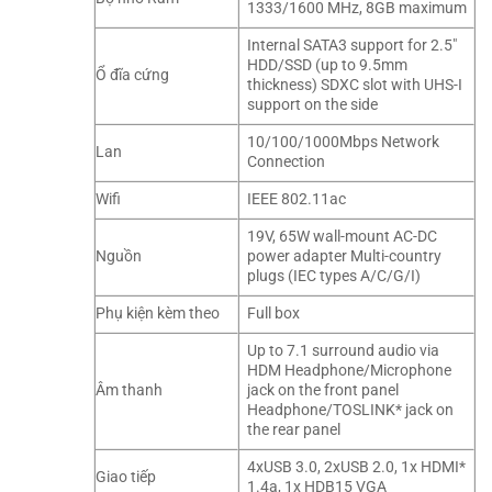
1333/1600 MHz, 8GB maximum
Internal SATA3 support for 2.5″
HDD/SSD (up to 9.5mm
Ổ đĩa cứng
thickness) SDXC slot with UHS-I
support on the side
10/100/1000Mbps Network
Lan
Connection
Wifi
IEEE 802.11ac
19V, 65W wall-mount AC-DC
Nguồn
power adapter Multi-country
plugs (IEC types A/C/G/I)
Phụ kiện kèm theo
Full box
Up to 7.1 surround audio via
HDM Headphone/Microphone
Âm thanh
jack on the front panel
Headphone/TOSLINK* jack on
the rear panel
4xUSB 3.0, 2xUSB 2.0, 1x HDMI*
Giao tiếp
1.4a, 1x HDB15 VGA