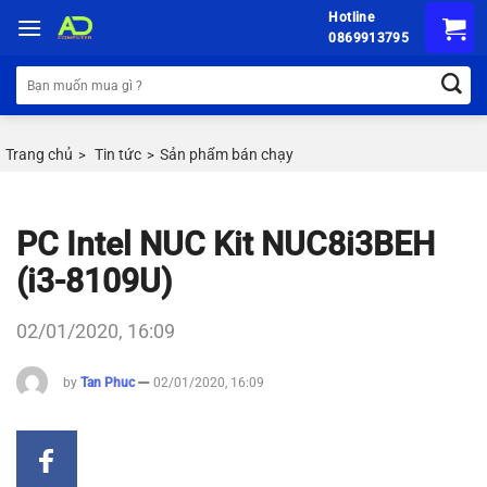
Chuyển
Hotline
đến
0869913795
nội
Tìm
dung
kiếm:
Trang chủ
Tin tức
Sản phẩm bán chạy
>
>
PC Intel NUC Kit NUC8i3BEH
(i3-8109U)
02/01/2020, 16:09
by
Tan Phuc
02/01/2020, 16:09