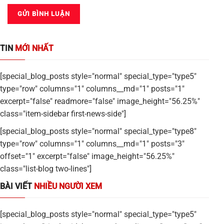
TIN
MỚI NHẤT
[special_blog_posts style="normal" special_type="type5"
type="row" columns="1" columns__md="1" posts="1"
excerpt="false" readmore="false" image_height="56.25%"
class="item-sidebar first-news-side"]
[special_blog_posts style="normal" special_type="type8"
type="row" columns="1" columns__md="1" posts="3"
offset="1" excerpt="false" image_height="56.25%"
class="list-blog two-lines"]
BÀI VIẾT
NHIỀU NGƯỜI XEM
[special_blog_posts style="normal" special_type="type5"