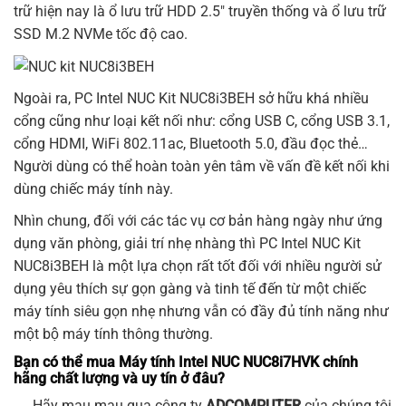
trữ hiện nay là ổ lưu trữ HDD 2.5″ truyền thống và ổ lưu trữ
SSD M.2 NVMe tốc độ cao.
Ngoài ra, PC Intel NUC Kit NUC8i3BEH sở hữu khá nhiều
cổng cũng như loại kết nối như: cổng USB C, cổng USB 3.1,
cổng HDMI, WiFi 802.11ac, Bluetooth 5.0, đầu đọc thẻ…
Người dùng có thể hoàn toàn yên tâm về vấn đề kết nối khi
dùng chiếc máy tính này.
Nhìn chung, đối với các tác vụ cơ bản hàng ngày như ứng
dụng văn phòng, giải trí nhẹ nhàng thì PC Intel NUC Kit
NUC8i3BEH là một lựa chọn rất tốt đối với nhiều người sử
dụng yêu thích sự gọn gàng và tinh tế đến từ một chiếc
máy tính siêu gọn nhẹ nhưng vẫn có đầy đủ tính năng như
một bộ máy tính thông thường.
Bạn có thể mua Máy tính Intel NUC NUC8i7HVK
chính
hãng chất lượng và uy tín ở đâu?
Hãy mau mau qua công ty
ADCOMPUTER
của chúng tôi