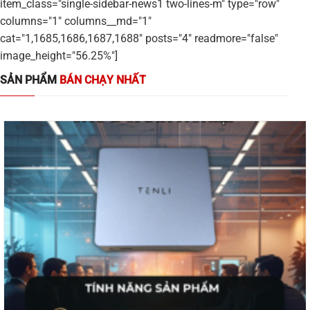
item_class="single-sidebar-news1 two-lines-m" type="row"
columns="1" columns__md="1"
cat="1,1685,1686,1687,1688" posts="4" readmore="false"
image_height="56.25%"]
SẢN PHẨM
BÁN CHẠY NHẤT