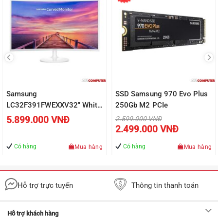
Samsung
SSD Samsung 970 Evo Plus
LC32F391FWEXXV32″ White
250Gb M2 PCIe
– Màn hình LED cong siêu
Giá
5.899.000
VNĐ
2.599.000
VNĐ
gốc
Giá
mỏng
2.499.000
VNĐ
là:
hiện
2.599.000 VNĐ.
tại
là:
Có hàng
Có hàng
Mua hàng
Mua hàng
2.499.000 
Hỗ trợ trực tuyến
Thông tin thanh toán
Hỗ trợ khách hàng