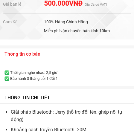
hạng
5.00
500.000
VNĐ
Giá bán lẻ
[Giá đã có VAT]
5 sao
Cam Kết
100% Hàng Chính Hãng
Miễn phí vận chuyển bán kính 10km
Thông tin cơ bản
Thời gian nghe nhạc: 2,5 giờ
Bảo hành 3 tháng Lỗi 1 đổi 1
THÔNG TIN CHI TIẾT
Giải pháp Bluetooth: Jerry (hỗ trợ đổi tên, ghép nối tự
động)
Khoảng cách truyền Bluetooth: 20M.