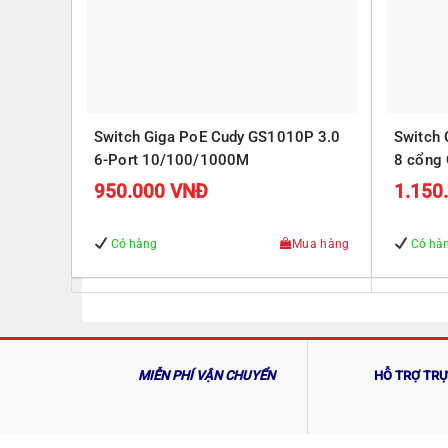
Switch Giga PoE Cudy GS1010P 3.0
Switch
6-Port 10/100/1000M
8 cổng 
Gigabit
950.000
VNĐ
1.150
Có hàng
Mua hàng
Có hà
MIỄN PHÍ VẬN CHUYỂN
HỖ TRỢ TR