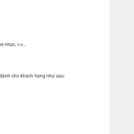
he nhạc, v.v…
ả dành cho khách hàng như sau: