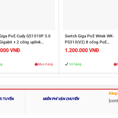
 Giga PoE Cudy GS1010P 3.0
Switch Giga PoE Witek WK-
Gigabit + 2 cổng uplink
PS310(V2) 8 cổng PoE
10/100/1000Mbps, 2 cổng R
.000
VNĐ
1.200.000
VNĐ
Uplink 10/100/1000Mbps
ng
Mua hàng
Có hàng
Đăng 
ỰC TUYẾN
MIỄN PHÍ VẬN CHUYỂN
[cont