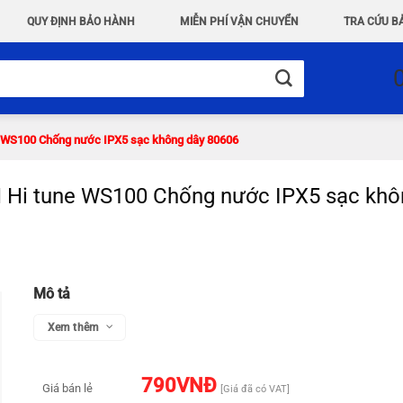
QUY ĐỊNH BẢO HÀNH
MIỄN PHÍ VẬN CHUYỂN
TRA CỨU B
e WS100 Chống nước IPX5 sạc không dây 80606
 Hi tune WS100 Chống nước IPX5 sạc khô
Mô tả
Xem thêm
790
VNĐ
Giá bán lẻ
[Giá đã có VAT]