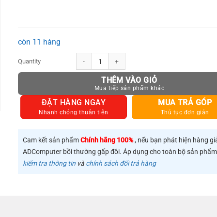
còn 11 hàng
Tai nghe Bluetooth TWS UGREEN Hi tune WS100 Chống nước IPX5
THÊM VÀO GIỎ
ĐẶT HÀNG NGAY
MUA TRẢ GÓP
Nhanh chóng thuận tiện
Thủ tục đơn giản
Cam kết sản phẩm
Chính hãng 100%
, nếu bạn phát hiện hàng gi
ADComputer bồi thường gấp đôi. Áp dụng cho toàn bộ sản phẩ
kiểm tra thông tin
và
chính sách đổi trả hàng