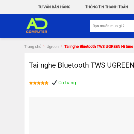
Chuyển
TƯ VẤN BÁN HÀNG
THÔNG TIN THANH TOÁN
đến
nội
Tìm
dung
kiếm:
Trang chủ
Ugreen
Tai nghe Bluetooth TWS UGREEN Hi tun
Tai nghe Bluetooth TWS UGREEN
Có hàng
Được xếp
hạng
5.00
5 sao