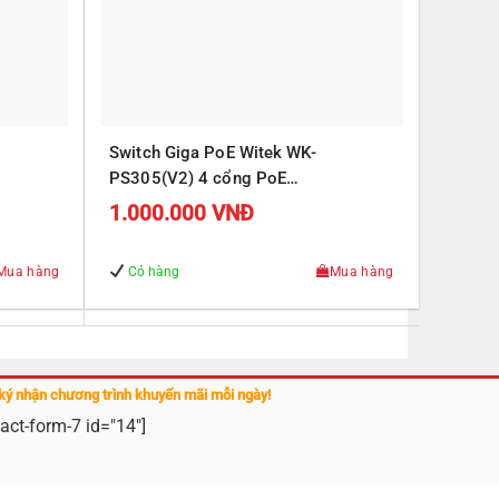
Switch Giga PoE Witek WK-
PS305(V2) 4 cổng PoE
J45
10/100/1000Mbps, 1 cổng RJ45
1.000.000
VNĐ
Uplink 10/100/1000Mbps
Mua hàng
Có hàng
Mua hàng
ký nhận chương trình khuyến mãi mỗi ngày!
act-form-7 id="14"]