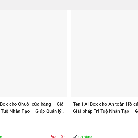
I Box cho Chuỗi cửa hàng – Giải
Tenli AI Box cho An toàn Hồ cá
í Tuệ Nhân Tạo – Giúp Quản lý
Giải pháp Trí Tuệ Nhân Tạo – G
àn
Quản lý – An Toàn
Đọc tiếp
ng
Có hàng