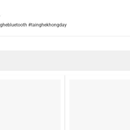
.
nghebluetooth #tainghekhongday