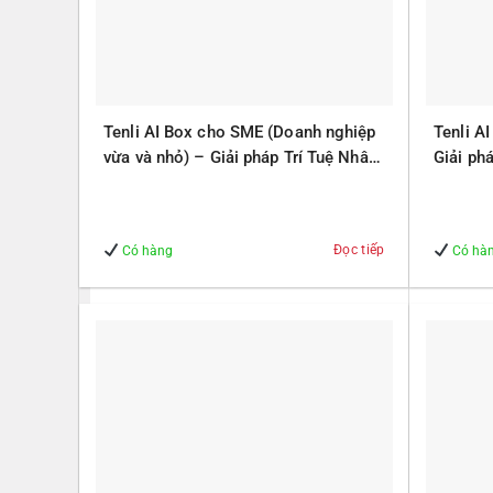
Tenli AI Box cho SME (Doanh nghiệp
Tenli A
vừa và nhỏ) – Giải pháp Trí Tuệ Nhân
Giải ph
Tạo – Giúp Quản lý – An Toàn
Quản lý
Đọc tiếp
Có hàng
Có hà