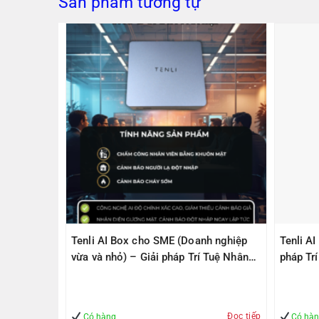
Sản phẩm tương tự
PS305(V2)
Tenli AI Box cho SME (Doanh nghiệp
Tenli A
ps, 1
vừa và nhỏ) – Giải pháp Trí Tuệ Nhân
pháp Tr
1000Mbps
Tạo – Giúp Quản lý – An Toàn
– An To
Đọc tiếp
Mua hàng
Có hàng
Có hà