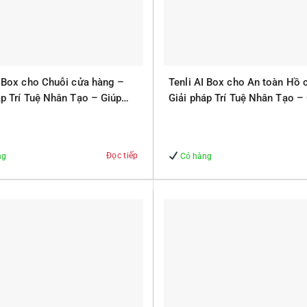
I Box cho Chuỗi cửa hàng –
Tenli AI Box cho An toàn Hồ 
áp Trí Tuệ Nhân Tạo – Giúp
Giải pháp Trí Tuệ Nhân Tạo –
 – An Toàn
Quản lý – An Toàn
Đọc tiếp
ng
Có hàng