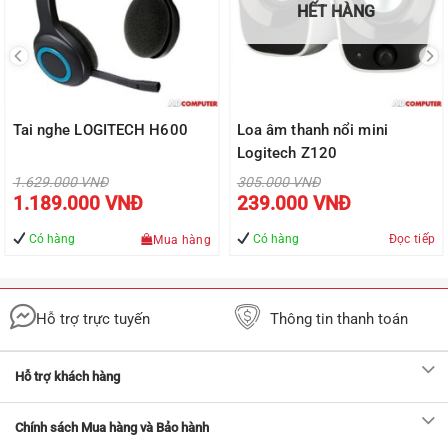
HẾT HÀNG
Tai nghe LOGITECH H600
Loa âm thanh nổi mini
Logitech Z120
Giá
Giá
1.629.000
VNĐ
305.000
VNĐ
gốc
gốc
Giá
Giá
1.189.000
VNĐ
239.000
VNĐ
là:
là:
hiện
hiện
1.629.000 VNĐ.
305.000 VNĐ.
tại
tại
là:
là:
Có hàng
Có hàng
Đọc tiếp
Mua hàng
1.189.000 VNĐ.
239.000 VN
Hỗ trợ trực tuyến
Thông tin thanh toán
Hỗ trợ khách hàng
Chính sách Mua hàng và Bảo hành