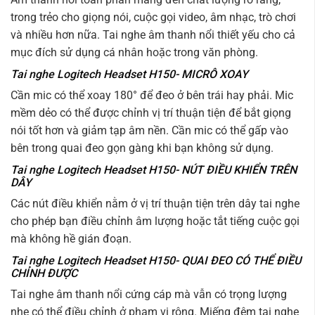
trong trẻo cho giọng nói, cuộc gọi video, âm nhạc, trò chơi
và nhiều hơn nữa. Tai nghe âm thanh nổi thiết yếu cho cả
mục đích sử dụng cá nhân hoặc trong văn phòng.
Tai nghe Logitech Headset H150- MICRÔ XOAY
Cần mic có thể xoay 180° để đeo ở bên trái hay phải. Mic
mềm dẻo có thể được chỉnh vị trí thuận tiện để bắt giọng
nói tốt hơn và giảm tạp âm nền. Cần mic có thể gấp vào
bên trong quai đeo gọn gàng khi bạn không sử dụng.
Tai nghe Logitech Headset H150- NÚT ĐIỀU KHIỂN TRÊN
DÂY
Các nút điều khiển nằm ở vị trí thuận tiện trên dây tai nghe
cho phép bạn điều chỉnh âm lượng hoặc tắt tiếng cuộc gọi
mà không hề gián đoạn.
Tai nghe Logitech Headset H150- QUAI ĐEO CÓ THỂ ĐIỀU
CHỈNH ĐƯỢC
Tai nghe âm thanh nổi cứng cáp mà vẫn có trọng lượng
nhẹ có thể điều chỉnh ở phạm vi rộng. Miếng đệm tai nghe