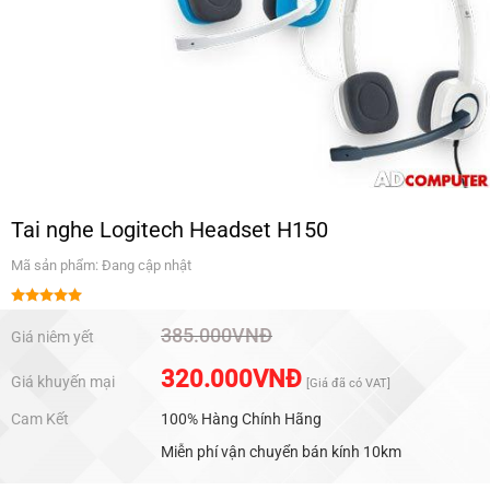
Tai nghe Logitech Headset H150
Mã sản phẩm: Đang cập nhật
Được xếp
hạng
5.00
385.000
VNĐ
Giá niêm yết
5 sao
320.000
VNĐ
Giá khuyến mại
[Giá đã có VAT]
Cam Kết
100% Hàng Chính Hãng
Miễn phí vận chuyển bán kính 10km