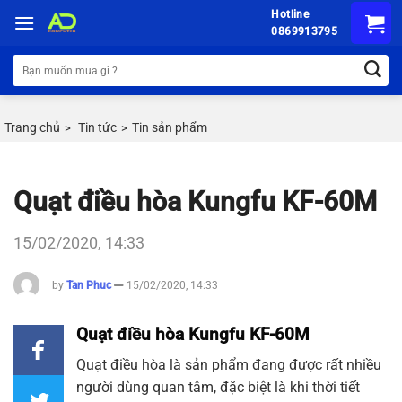
Chuyển
Hotline
đến
0869913795
nội
Tìm
dung
kiếm:
Trang chủ
Tin tức
Tin sản phẩm
>
>
Quạt điều hòa Kungfu KF-60M
15/02/2020, 14:33
by
Tan Phuc
15/02/2020, 14:33
Quạt điều hòa Kungfu KF-60M
Quạt điều hòa
là sản phẩm đang được rất nhiều
người dùng quan tâm, đặc biệt là khi thời tiết