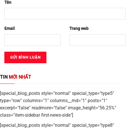
Tên
Email
Trang web
TIN
MỚI NHẤT
[special_blog_posts style="normal" special_type="type5"
type="row" columns="1" columns__md="1" posts="1"
excerpt="false" readmore="false" image_height="56.25%"
class="item-sidebar first-news-side"]
[special_blog_posts style="normal" special_type="type8"