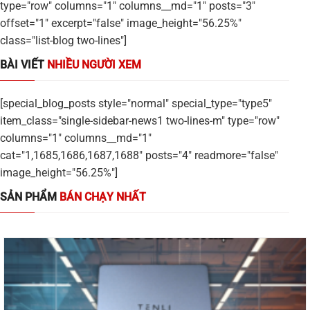
type="row" columns="1" columns__md="1" posts="3"
offset="1" excerpt="false" image_height="56.25%"
class="list-blog two-lines"]
BÀI VIẾT
NHIỀU NGƯỜI XEM
[special_blog_posts style="normal" special_type="type5"
item_class="single-sidebar-news1 two-lines-m" type="row"
columns="1" columns__md="1"
cat="1,1685,1686,1687,1688" posts="4" readmore="false"
image_height="56.25%"]
SẢN PHẨM
BÁN CHẠY NHẤT