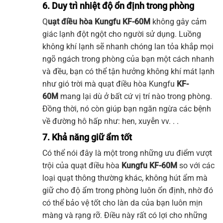
6. Duy trì nhiệt độ ổn định trong phòng
Q
uạt điều hòa Kungfu
KF-60M
không gây cảm
giác lạnh đột ngột cho người sử dụng. Luồng
không khí lạnh sẽ nhanh chóng lan tỏa khắp mọi
ngõ ngách trong phòng của bạn một cách nhanh
và đều, bạn có thể tận hưởng không khí mát lạnh
như gió trời mà quạt điều hòa Kungfu
KF-
60M
mang lại dù ở bất cứ vị trí nào trong phòng.
Đồng thời, nó còn giúp bạn ngăn ngừa các bệnh
về đường hô hấp như: hen, xuyễn vv. . .
7. Khả năng giữ ẩm tốt
Có thể nói đây là một trong những ưu điểm vượt
trội của
quạt điều hòa
Kungfu
KF-60M
so với các
loại quạt thông thường khác, không hút ẩm mà
giữ cho độ ẩm trong phòng luôn ổn định, nhờ đó
có thể bảo vệ tốt cho làn da của bạn luôn mịn
màng và rạng rỡ. Điều này rất có lợi cho những