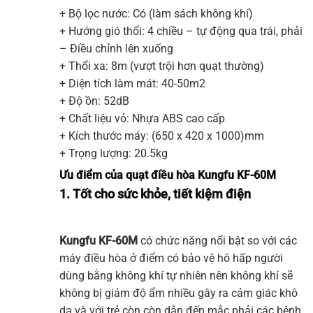
+ Bộ lọc nước: Có (làm sách không khí)
+ Hướng gió thổi: 4 chiều – tự động qua trái, phải
– Điều chỉnh lên xuống
+ Thổi xa: 8m (vượt trội hơn quạt thường)
+ Diện tích làm mát: 40-50m2
+ Độ ồn: 52dB
+ Chất liệu vỏ: Nhựa ABS cao cấp
+ Kích thước máy: (650 x 420 x 1000)mm
+ Trọng lượng: 20.5kg
Ưu điểm của quạt điều hòa Kungfu KF-60M
1. Tốt cho sức khỏe, tiết kiệm điện
Kungfu
KF-60M
có chức năng nổi bật so với các
máy điều hòa ở điểm có bảo vệ hô hấp người
dùng bằng không khí tự nhiên nên không khí sẽ
không bị giảm độ ẩm nhiều gây ra cảm giác khô
da và với trẻ còn còn dẫn đến mắc phải các bệnh