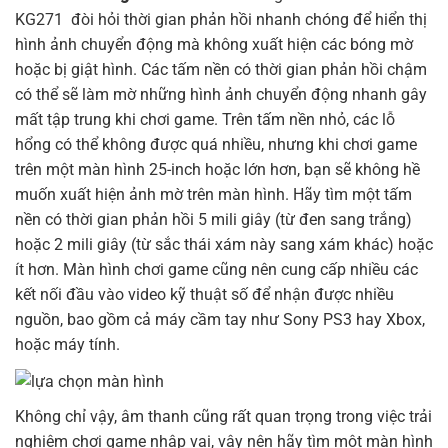
KG271 đòi hỏi thời gian phản hồi nhanh chóng để hiển thị
hình ảnh chuyển động mà không xuất hiện các bóng mờ
hoặc bị giật hình. Các tấm nền có thời gian phản hồi chậm
có thể sẽ làm mờ những hình ảnh chuyển động nhanh gây
mất tập trung khi chơi game. Trên tấm nền nhỏ, các lỗ
hổng có thể không được quá nhiều, nhưng khi chơi game
trên một màn hình 25-inch hoặc lớn hơn, bạn sẽ không hề
muốn xuất hiện ảnh mờ trên màn hình. Hãy tìm một tấm
nền có thời gian phản hồi 5 mili giây (từ đen sang trắng)
hoặc 2 mili giây (từ sắc thái xám này sang xám khác) hoặc
ít hơn. Màn hình chơi game cũng nên cung cấp nhiều các
kết nối đầu vào video kỹ thuật số để nhận được nhiều
nguồn, bao gồm cả máy cầm tay như Sony PS3 hay Xbox,
hoặc máy tính.
Không chỉ vậy, âm thanh cũng rất quan trọng trong việc trải
nghiệm chơi game nhập vai, vậy nên hãy tìm một màn hình