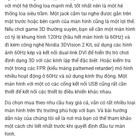
với một hệ thống loa mạnh mẽ, tốt nhất nên là một hệ
thống loa siêu trầm. Một jack cắm tai nghe được gắn trên
mặt trước hoặc bên cạnh của màn hình cũng là một lợi thế.
Nếu chơi game 3D thường xuyên, bạn sẽ cần một màn hình
có tỷ lệ khung hình 120Hz (hầu hết màn hình là 60Hz) và
đi kèm công nghệ Nvidia 3DVision 2 Kit, sử dụng các hình
ảnh 60Hz kép và kết nối dual-link DVI để hiển thị trò chơi
định dạng 3D với các kính lập thể đặc biệt. Hoặc kiểm tra
một trong các FPR (kiểu màng patterned retarder) mô hình
nhiều hoạt động ở 60Hz và sử dụng kính thụ động. Một
màn hình với một có các cổng kết nối USB cũng rất cần
thiết để kết nối các thiết bị điều khiển khác nhau.
Dù chọn mua theo nhu cầu hay giá cả, vẫn có rất nhiều loại
màn hình trên thị trường phù hợp với bạn. Và bài hướng
dẫn này của chúng tôi sẽ là nơi mà bạn có thể tham khảo
một cách chi tiết nhất trước khi quyết định đầu tư màn
hình.