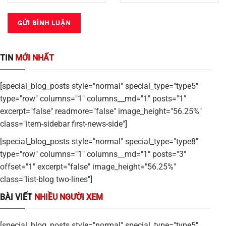
TIN
MỚI NHẤT
[special_blog_posts style="normal" special_type="type5"
type="row" columns="1" columns__md="1" posts="1"
excerpt="false" readmore="false" image_height="56.25%"
class="item-sidebar first-news-side"]
[special_blog_posts style="normal" special_type="type8"
type="row" columns="1" columns__md="1" posts="3"
offset="1" excerpt="false" image_height="56.25%"
class="list-blog two-lines"]
BÀI VIẾT
NHIỀU NGƯỜI XEM
[special_blog_posts style="normal" special_type="type5"