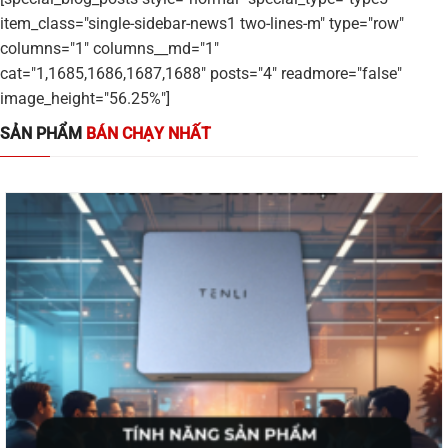
item_class="single-sidebar-news1 two-lines-m" type="row"
columns="1" columns__md="1"
cat="1,1685,1686,1687,1688" posts="4" readmore="false"
image_height="56.25%"]
SẢN PHẨM
BÁN CHẠY NHẤT