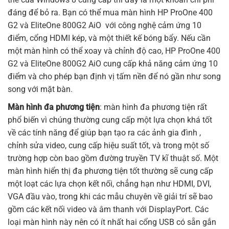
đáng để bỏ ra. Bạn có thể mua màn hình HP ProOne 400
G2 và EliteOne 800G2 AiO với công nghệ cảm ứng 10
điểm, cổng HDMI kép, và một thiết kế bóng bẩy. Nếu cần
một màn hình có thể xoay và chỉnh độ cao, HP ProOne 400
G2 và EliteOne 800G2 AiO cung cấp khả năng cảm ứng 10
điểm và cho phép bạn định vị tấm nền để nó gần như song
song với mặt bàn.
Màn hình
đa phương tiện
: màn hình đa phương tiện rất
phổ biến vì chúng thường cung cấp một lựa chọn khá tốt
về các tính năng để giúp bạn tạo ra các ảnh gia đình ,
chỉnh sửa video, cung cấp hiệu suất tốt, và trong một số
trường hợp còn bao gồm đường truyền TV kĩ thuật số. Một
màn hình hiển thị đa phương tiện tốt thường sẽ cung cấp
một loạt các lựa chọn kết nối, chẳng hạn như
HDMI, DVI,
VGA
đầu vào, trong khi các mẫu chuyên về giải trí sẽ bao
gồm các kết nối video và âm thanh với DisplayPort. Các
loại màn hình này nên có ít nhất hai cổng USB có sẵn gắn