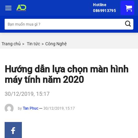
Chuyển
Hotline
đến
0869913795
nội
Tìm
dung
kiếm:
Trang chủ
Tin tức
Công Nghệ
>
>
Hướng dẫn lựa chọn màn hình
máy tính năm 2020
30/12/2019, 15:17
by
Tan Phuc
30/12/2019, 15:17