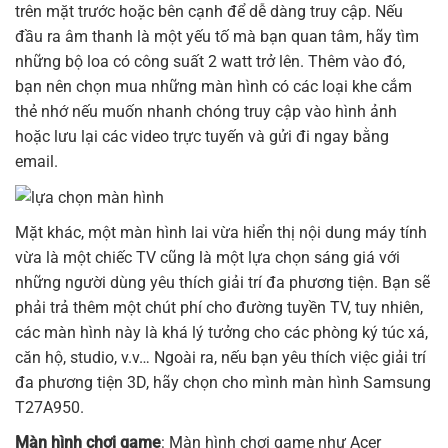
trên mặt trước hoặc bên cạnh để dễ dàng truy cập. Nếu
đầu ra âm thanh là một yếu tố mà bạn quan tâm, hãy tìm
những bộ loa có công suất 2 watt trở lên. Thêm vào đó,
bạn nên chọn mua những màn hình có các loại khe cắm
thẻ nhớ nếu muốn nhanh chóng truy cập vào hình ảnh
hoặc lưu lại các video trực tuyến và gửi đi ngay bằng
email.
Mặt khác, một
màn hình
lai vừa hiển thị nội dung máy tính
vừa là một chiếc TV cũng là một lựa chọn sáng giá với
những người dùng yêu thích giải trí đa phương tiện. Bạn sẽ
phải trả thêm một chút phí cho đường tuyền TV, tuy nhiên,
các màn hình này là khá lý tưởng cho các phòng ký túc xá,
căn hộ, studio, v.v… Ngoài ra, nếu bạn yêu thích việc giải trí
đa phương tiện 3D, hãy chọn cho mình màn hình Samsung
T27A950.
Màn hình chơi game
:
Màn hình chơi game
như Acer