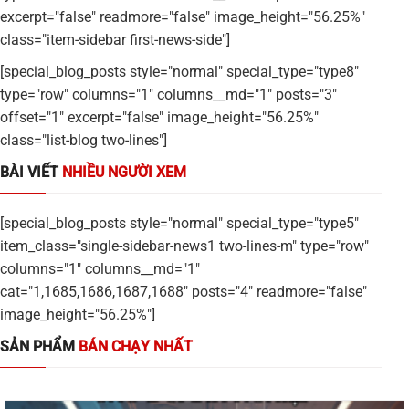
excerpt="false" readmore="false" image_height="56.25%"
class="item-sidebar first-news-side"]
[special_blog_posts style="normal" special_type="type8"
type="row" columns="1" columns__md="1" posts="3"
offset="1" excerpt="false" image_height="56.25%"
class="list-blog two-lines"]
BÀI VIẾT
NHIỀU NGƯỜI XEM
[special_blog_posts style="normal" special_type="type5"
item_class="single-sidebar-news1 two-lines-m" type="row"
columns="1" columns__md="1"
cat="1,1685,1686,1687,1688" posts="4" readmore="false"
image_height="56.25%"]
SẢN PHẨM
BÁN CHẠY NHẤT