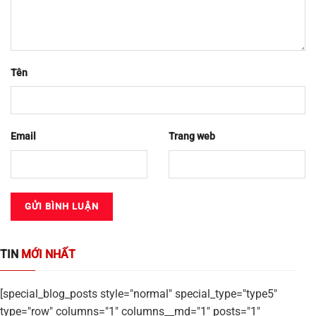
Tên
Email
Trang web
TIN
MỚI NHẤT
[special_blog_posts style="normal" special_type="type5"
type="row" columns="1" columns__md="1" posts="1"