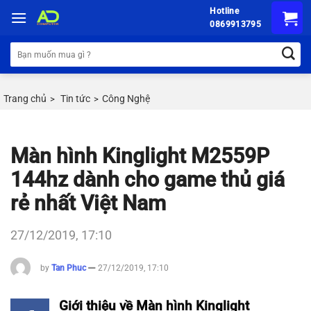
Chuyển
Hotline
đến
0869913795
nội
Tìm
dung
kiếm:
Trang chủ
Tin tức
Công Nghệ
>
>
Màn hình Kinglight M2559P
144hz dành cho game thủ giá
rẻ nhất Việt Nam
27/12/2019, 17:10
by
Tan Phuc
27/12/2019, 17:10
Giới thiệu về Màn hình Kinglight