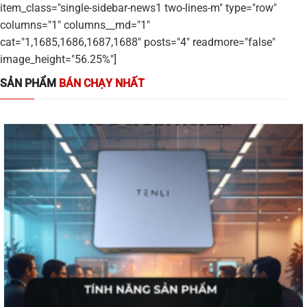
item_class="single-sidebar-news1 two-lines-m" type="row"
columns="1" columns__md="1"
cat="1,1685,1686,1687,1688" posts="4" readmore="false"
image_height="56.25%"]
SẢN PHẨM
BÁN CHẠY NHẤT