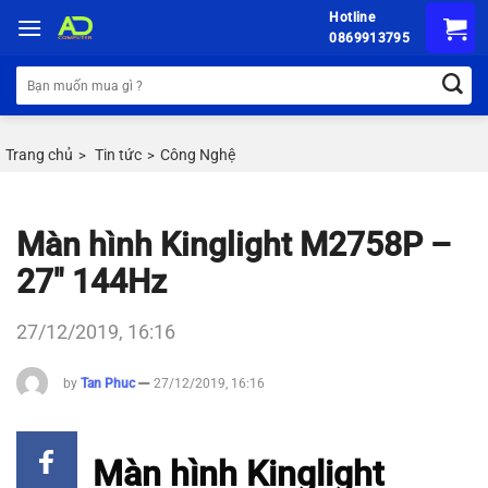
Chuyển
Hotline
đến
0869913795
nội
Tìm
dung
kiếm:
Trang chủ
Tin tức
Công Nghệ
>
>
Màn hình Kinglight M2758P –
27″ 144Hz
27/12/2019, 16:16
by
Tan Phuc
27/12/2019, 16:16
Màn hình Kinglight