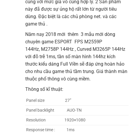
cùng với mức giá vô cùng hợp lý. 2 Sản phẩm
này đã được sự ủng hộ rất lớn từ người tiêu
dùng. Đặc biệt là các chủ phòng net. và các
game thủ .
Năm nay 2018 mới thêm 3 mẫu mới dòng
chuyên game ESPORT FPS M2559P
144Hz, M2758P 144Hz , Curved M3265P 144Hz
với đỗ trễ 1ms, tần số màn hình 144hz kích
thước kiểu dáng Full Viền sẽ đáp ứng hoàn hảo
cho nhu cầu game thủ tầm trung. Giá thành màn
thuộc phổ thông vô cùng mềm.
Thông số kĩ thuật:
Panel size 27”
Panel backlight AUO-TN
Resolution 1920×1080
Response time : 1ms