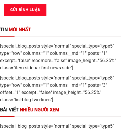
TIN
MỚI NHẤT
[special_blog_posts style="normal" special_type="type5"
type="row" columns="1" columns__md="1" posts="1"
excerpt="false" readmore="false" image_height="56.25%"
class="item-sidebar first-news-side"]
[special_blog_posts style="normal" special_type="type8"
type="row" columns="1" columns__md="1" posts="3"
offset="1" excerpt="false" image_height="56.25%"
class="list-blog two-lines"]
BÀI VIẾT
NHIỀU NGƯỜI XEM
[special_blog_posts style="normal" special_type="type5"