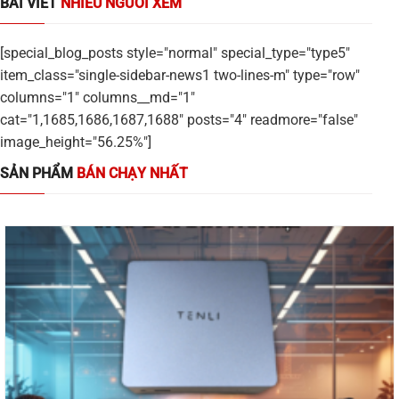
BÀI VIẾT
NHIỀU NGƯỜI XEM
[special_blog_posts style="normal" special_type="type5"
item_class="single-sidebar-news1 two-lines-m" type="row"
columns="1" columns__md="1"
cat="1,1685,1686,1687,1688" posts="4" readmore="false"
image_height="56.25%"]
SẢN PHẨM
BÁN CHẠY NHẤT