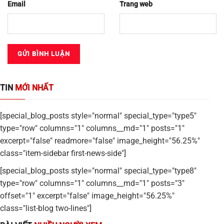
Email
Trang web
TIN
MỚI NHẤT
[special_blog_posts style="normal" special_type="type5"
type="row" columns="1" columns__md="1" posts="1"
excerpt="false" readmore="false" image_height="56.25%"
class="item-sidebar first-news-side"]
[special_blog_posts style="normal" special_type="type8"
type="row" columns="1" columns__md="1" posts="3"
offset="1" excerpt="false" image_height="56.25%"
class="list-blog two-lines"]