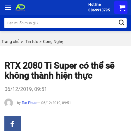
Chuyển
Hotline
đến
0869913795
nội
Tìm
dung
kiếm:
Trang chủ
Tin tức
Công Nghệ
>
>
RTX 2080 Ti Super có thể sẽ
không thành hiện thực
06/12/2019, 09:51
by
Tan Phuc
06/12/2019, 09:51