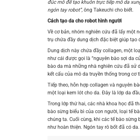
đúc mô để tạo khuôn trực tiếp mô da xung
ngón tay robot”,
ông Takeuchi cho biết.
Cách tạo da cho robot hình người
Về cơ bản, nhóm nghiên cứu đã lấy một n
trụ chứa đầy dung dịch đặc biệt giúp tạo đ
Dung dịch này chứa đầy collagen, một loạ
như cái được gọi là “nguyên bào sợi da củ
bào da mà những nhà nghiên cứu đã sử d
kết cấu của mô da truyền thống trong cơ 
Tiếp theo, hỗn hợp collagen và nguyên bà
một loại kem lót cho da. Đây là lớp da đầu
Trong lớp thứ hai, các nhà khoa học đã th
bào sừng biểu bì của con người, loại tế 
chúng ta. Cuối cùng, khi các tế bào sừng
như hoàn thiện. Ngón tay rô bốt đã có da.