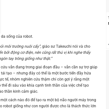
p da sống của robot.
hỏi môi trường nuôi cấy”,
giáo sư Takeuchi nói và cho
n bởi động cơ điện, nên cũng rất thú vị khi nghe thấy
gón tay trông giống như thật.”
ứu vẫn đang trong giai đoạn đầu – vẫn cần sự trợ giúp
à tái tạo – nhưng đây có thể là một bước tiến đầy hứa
thực tế, nhóm nghiên cứu thậm chí còn gợi ý rằng một
thể đi sâu vào khía cạnh tinh thần của việc chế tạo
ào thần kinh cảm giác.
ó một cách nào đó để tạo ra một bộ não người máy trong
não robot giống như con người được cho là thách thức lớn