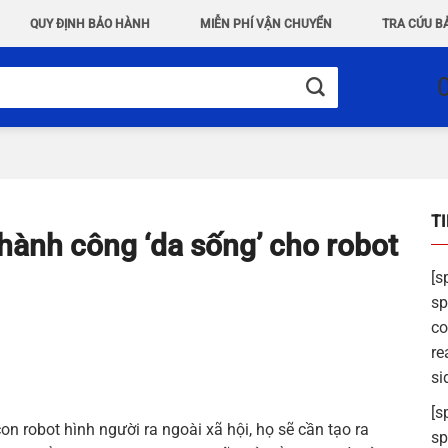
QUY ĐỊNH BẢO HÀNH
MIỄN PHÍ VẬN CHUYỂN
TRA CỨU B
T
hành công ‘da sống’ cho robot
[s
sp
co
re
si
[s
robot hình người ra ngoài xã hội, họ sẽ cần tạo ra
sp