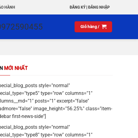
|
ẢO HÀNH
ĐĂNG KÝ
ĐĂNG NHẬP
0972590455
Giỏ hàng /
IN
MỚI NHẤT
pecial_blog_posts style="normal"
ecial_type="type5" type="row" columns="1"
lumns__md="1" posts="1" excerpt="false"
admore="false" image_height="56.25%" class="item-
debar first-news-side"]
pecial_blog_posts style="normal"
ecial_type="type8" type="row" columns="1"