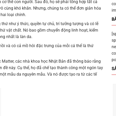
 cơ thể con người. Sau đó, họ sẽ phải tổng hợp tất cả
co
 vô cùng khó khăn. Nhưng, chúng ta có thể đơn giản hóa
im
ai loại chính.
BÀ
 thứ như ý thức, quyền tự chủ, trí tưởng tượng và có lẽ
 thứ vật chất. Nó bao gồm chuyển động linh hoạt, kiểm
[s
ng nhất là làn da.
sp
ồi và có cả mồ hôi đặc trưng của mỗi cá thể là thứ
ne
co
po
c Matter, các nhà khoa học Nhật Bản đã thông báo rằng
n đề này. Cụ thể, họ đã chế tạo thành công một ngón tay
S
 một mẫu da nguyên mẫu. Và nó được tạo ra từ các tế