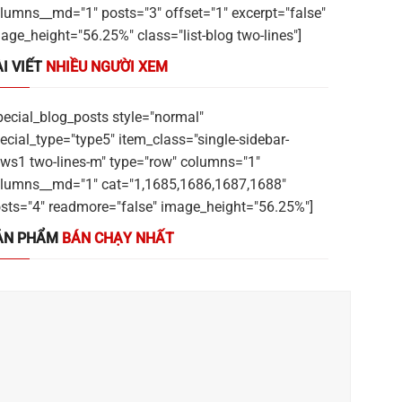
lumns__md="1" posts="3" offset="1" excerpt="false"
age_height="56.25%" class="list-blog two-lines"]
I VIẾT
NHIỀU NGƯỜI XEM
pecial_blog_posts style="normal"
ecial_type="type5" item_class="single-sidebar-
ws1 two-lines-m" type="row" columns="1"
lumns__md="1" cat="1,1685,1686,1687,1688"
sts="4" readmore="false" image_height="56.25%"]
ẢN PHẨM
BÁN CHẠY NHẤT