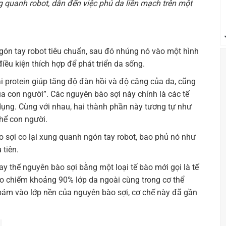
 quanh robot, dẫn đến việc phủ da liền mạch trên một
gón tay robot tiêu chuẩn, sau đó nhúng nó vào một hình
iều kiện thích hợp để phát triển da sống.
i protein giúp tăng độ đàn hồi và độ căng của da, cũng
a con người”. Các nguyên bào sợi này chính là các tế
ụng. Cùng với nhau, hai thành phần này tương tự như
thể con người.
o sợi co lại xung quanh ngón tay robot, bao phủ nó như
 tiên.
ay thế nguyên bào sợi bằng một loại tế bào mới gọi là tế
bào chiếm khoảng 90% lớp da ngoài cùng trong cơ thể
 bám vào lớp nền của nguyên bào sợi, cơ chế này đã gần