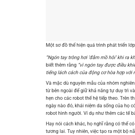
Một sơ đồ thể hiện quá trình phát triển lớ
“Ngón tay trông hơi ‘đẫm mồ hôi’ khi ra k
biết thêm rằng
“vì ngón tay được điều khiể
tiếng lách cách của động cơ hòa hợp với n
Và mặc dù nguyên mẫu của nhóm nghiên c
từ bên ngoài để giữ khả năng tự duy trì v
hẹn cho các robot thế hệ tiếp theo. Trên 
ngày nào đó, khái niệm da sống của họ có 
robot hình người. Ví dụ như thêm các tế b
Hay nói cách khác, họ nghĩ rằng có thể c
tương lai. Tuy nhiên, việc tạo ra một bộ 