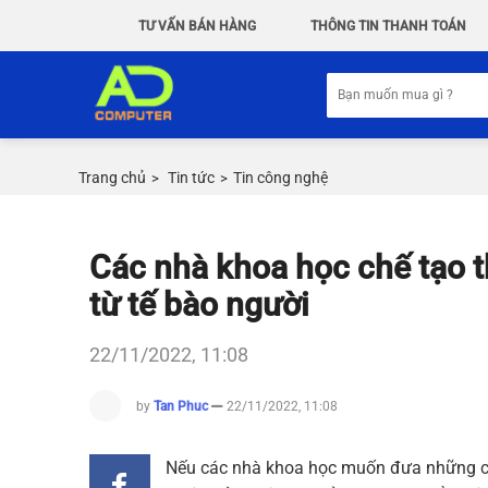
Chuyển
TƯ VẤN BÁN HÀNG
THÔNG TIN THANH TOÁN
đến
nội
Tìm
dung
kiếm:
Trang chủ
Tin tức
Tin công nghệ
>
>
Các nhà khoa học chế tạo t
từ tế bào người
22/11/2022, 11:08
by
Tan Phuc
22/11/2022, 11:08
Nếu các nhà khoa học muốn đưa những con 