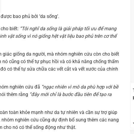
được bao phủ bởi ‘da sống’.
 cho biết:
“Tôi nghĩ da sống là giải pháp tối ưu để mang
nh vật sống vì nó giống hệt vật liệu bao phủ trên cơ thể
ảm giác giống da người, mà nhóm nghiên cứu còn cho biết
ên nó cũng có thể tự phục hồi và có khả năng chống thấm
đó có thể tự sửa chữa các vết cắt và vết xước của chính
 nhóm nghiên cứu đã
“ngạc nhiên vì mô da phù hợp với bề
 nói thêm rằng
“đây mới chỉ là bước đầu tiên để tạo ra
oàn toàn khỏe mạnh như da tự nhiên và cần sự trợ giúp
ữa, nhóm nghiên cứu cũng dự định bổ sung thêm các nang
m cho nó có thể sống động như thật.