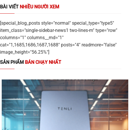
BÀI VIẾT
NHIỀU NGƯỜI XEM
[special_blog_posts style="normal" special_type="type5"
item_class="single-sidebar-news1 two-lines-m" type="row"
columns="1" columns__md="1"
cat="1,1685,1686,1687,1688" posts="4" readmore="false"
image_height="56.25%"]
SẢN PHẨM
BÁN CHẠY NHẤT