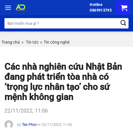
Chuyển
Hotline
đến
0869913795
nội
Tìm
dung
kiếm:
Trang chủ
Tin tức
Tin công nghệ
>
>
Các nhà nghiên cứu Nhật Bản
đang phát triển tòa nhà có
‘trọng lực nhân tạo’ cho sứ
mệnh không gian
22/11/2022, 11:06
by
Tan Phuc
22/11/2022, 11:06