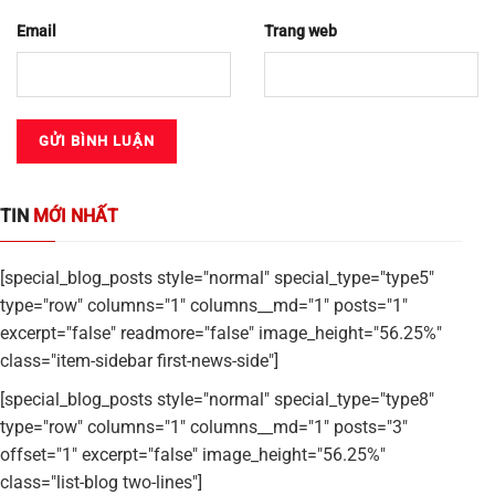
Email
Trang web
TIN
MỚI NHẤT
[special_blog_posts style="normal" special_type="type5"
type="row" columns="1" columns__md="1" posts="1"
excerpt="false" readmore="false" image_height="56.25%"
class="item-sidebar first-news-side"]
[special_blog_posts style="normal" special_type="type8"
type="row" columns="1" columns__md="1" posts="3"
offset="1" excerpt="false" image_height="56.25%"
class="list-blog two-lines"]