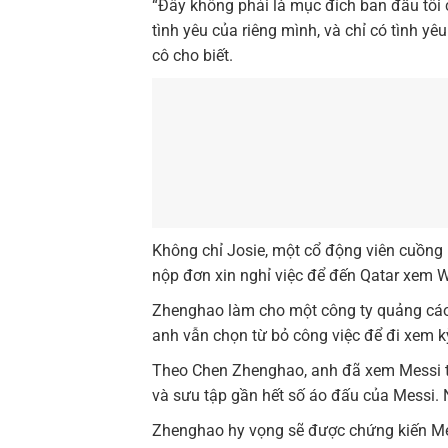
“Đây không phải là mục đích ban đầu tôi c
tình yêu của riêng mình, và chỉ có tình yê
cô cho biết.
Không chỉ Josie, một cổ động viên cuồng
nộp đơn xin nghỉ việc để đến Qatar xem W
Zhenghao làm cho một công ty quảng cáo 
anh vẫn chọn từ bỏ công việc để đi xem k
Theo Chen Zhenghao, anh đã xem Messi t
và sưu tập gần hết số áo đấu của Messi. N
Zhenghao hy vọng sẽ được chứng kiến Mes