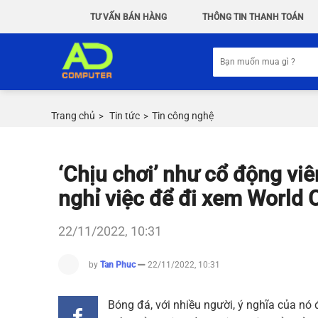
Chuyển
TƯ VẤN BÁN HÀNG
THÔNG TIN THANH TOÁN
đến
nội
Tìm
dung
kiếm:
Trang chủ
Tin tức
Tin công nghệ
>
>
‘Chịu chơi’ như cổ động vi
nghỉ việc để đi xem World 
22/11/2022, 10:31
by
Tan Phuc
22/11/2022, 10:31
Bóng đá, với nhiều người, ý nghĩa của nó 