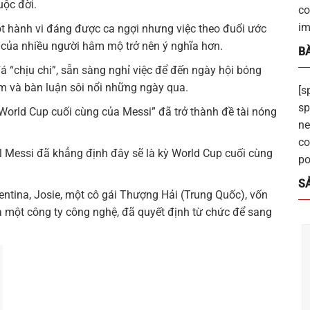
uộc đời.
co
im
t hành vi đáng được ca ngợi nhưng việc theo đuổi ước
của nhiều người hâm mộ trở nên ý nghĩa hơn.
BÀ
 “chịu chi”, sẵn sàng nghỉ việc để đến ngày hội bóng
m và bàn luận sôi nổi những ngày qua.
[s
sp
World Cup cuối cùng của Messi” đã trở thành đề tài nóng
ne
co
el Messi đã khẳng định đây sẽ là kỳ World Cup cuối cùng
po
S
ntina, Josie, một cô gái Thượng Hải (Trung Quốc), vốn
à một công ty công nghệ, đã quyết định từ chức để sang