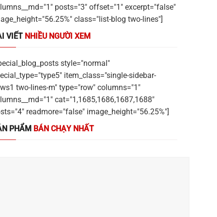
lumns__md="1" posts="3" offset="1" excerpt="false"
age_height="56.25%" class="list-blog two-lines"]
I VIẾT
NHIỀU NGƯỜI XEM
pecial_blog_posts style="normal"
ecial_type="type5" item_class="single-sidebar-
ws1 two-lines-m" type="row" columns="1"
lumns__md="1" cat="1,1685,1686,1687,1688"
sts="4" readmore="false" image_height="56.25%"]
ẢN PHẨM
BÁN CHẠY NHẤT