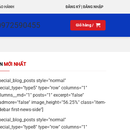
|
ẢO HÀNH
ĐĂNG KÝ
ĐĂNG NHẬP
0972590455
Giỏ hàng /
IN
MỚI NHẤT
pecial_blog_posts style="normal"
ecial_type="type5" type="row" columns="1"
lumns__md="1" posts="1" excerpt="false"
admore="false" image_height="56.25%" class="item-
debar first-news-side"]
pecial_blog_posts style="normal"
ecial_type="type8" type="row" columns="1"