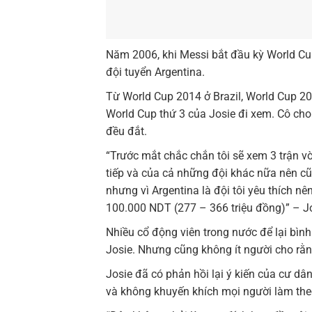
Năm 2006, khi Messi bắt đầu kỳ World Cup
đội tuyển Argentina.
Từ World Cup 2014 ở Brazil, World Cup 2
World Cup thứ 3 của Josie đi xem. Cô cho 
đều đắt.
“Trước mắt chắc chắn tôi sẽ xem 3 trận vò
tiếp và của cả những đội khác nữa nên cũn
nhưng vì Argentina là đội tôi yêu thích nê
100.000 NDT (277 – 366 triệu đồng)” – Jo
Nhiều cổ động viên trong nước để lại bình
Josie. Nhưng cũng không ít người cho rằ
Josie đã có phản hồi lại ý kiến của cư dâ
và không khuyến khích mọi người làm the