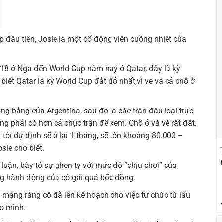
 đầu tiên, Josie là một cổ động viên cuồng nhiệt của
018 ở Nga đến World Cup năm nay ở Qatar, đây là kỳ
biết Qatar là kỳ World Cup đắt đỏ nhất,vì vé và cả chỗ ở
ng bảng của Argentina, sau đó là các trận đấu loại trực
g phải có hơn cả chục trận để xem. Chỗ ở và vé rất đắt,
n tôi dự định sẽ ở lại 1 tháng, sẽ tốn khoảng 80.000 –
sie cho biết.
 luận, bày tỏ sự ghen tỵ với mức độ “chịu chơi” của
ng hành động của cô gái quá bốc đồng.
n mạng rằng cô đã lên kế hoạch cho việc từ chức từ lâu
o mình.