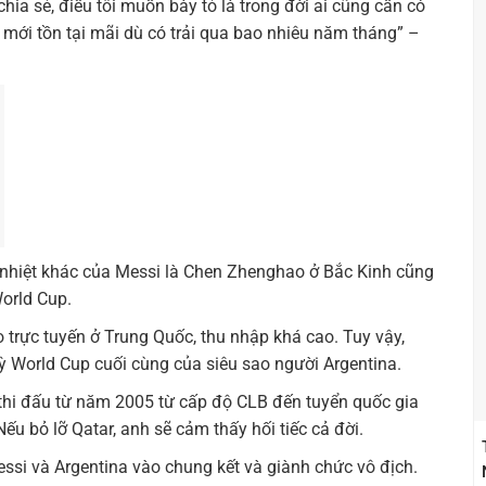
hia sẻ, điều tôi muốn bày tỏ là trong đời ai cũng cần có
u mới tồn tại mãi dù có trải qua bao nhiêu năm tháng” –
 nhiệt khác của Messi là Chen Zhenghao ở Bắc Kinh cũng
orld Cup.
trực tuyến ở Trung Quốc, thu nhập khá cao. Tuy vậy,
ỳ World Cup cuối cùng của siêu sao người Argentina.
hi đấu từ năm 2005 từ cấp độ CLB đến tuyển quốc gia
ếu bỏ lỡ Qatar, anh sẽ cảm thấy hối tiếc cả đời.
si và Argentina vào chung kết và giành chức vô địch.