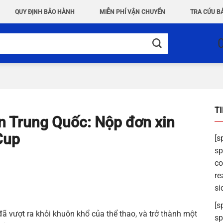
QUY ĐỊNH BẢO HÀNH
MIỄN PHÍ VẬN CHUYỂN
TRA CỨU B
T
ên Trung Quốc: Nộp đơn xin
Cup
[s
sp
co
re
si
[s
đã vượt ra khỏi khuôn khổ của thể thao, và trở thành một
sp