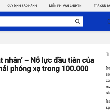
QUY ĐỊNH BẢO HÀNH
MIỄN PHÍ VẬN CHUYỂN
TRA CỨU B
T
t nhân’ – Nỗ lực đầu tiên của
thải phóng xạ trong 100.000
[s
sp
co
re
si
[s
sp