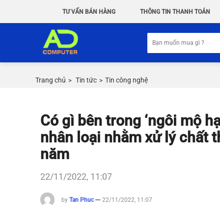
Chuyển
TƯ VẤN BÁN HÀNG
THÔNG TIN THANH TOÁN
đến
nội
Tìm
dung
kiếm:
Trang chủ
Tin tức
Tin công nghệ
>
>
Có gì bên trong ‘ngôi mộ hạ
nhân loại nhằm xử lý chất 
năm
22/11/2022, 11:07
by
Tan Phuc
22/11/2022, 11:07