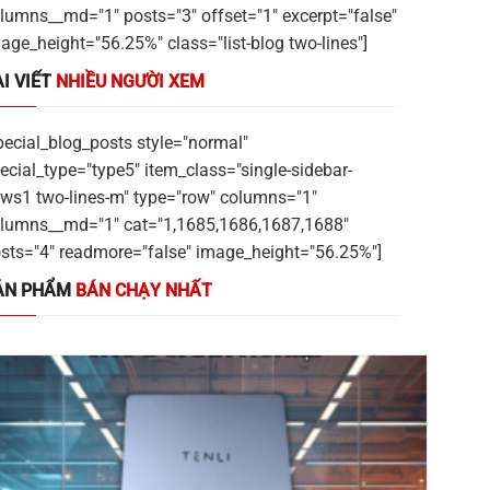
lumns__md="1" posts="3" offset="1" excerpt="false"
age_height="56.25%" class="list-blog two-lines"]
I VIẾT
NHIỀU NGƯỜI XEM
pecial_blog_posts style="normal"
ecial_type="type5" item_class="single-sidebar-
ws1 two-lines-m" type="row" columns="1"
lumns__md="1" cat="1,1685,1686,1687,1688"
sts="4" readmore="false" image_height="56.25%"]
ẢN PHẨM
BÁN CHẠY NHẤT