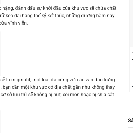
c nặng, đánh dấu sự khởi đầu của khu vực sẽ chứa chất
 trữ kéo dài hàng thế kỷ kết thúc, những đường hầm này
cửa vĩnh viễn.
sẽ là migmatit, một loại đá cứng với các vân đặc trưng.
m, bạn cần một khu vực có địa chất gần như không thay
cơ sở lưu trữ sẽ không bị nứt, xói mòn hoặc bị chia cắt
S