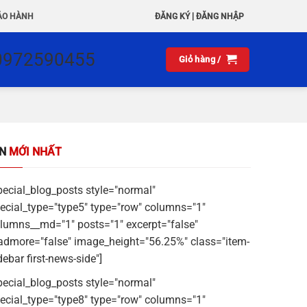
|
ẢO HÀNH
ĐĂNG KÝ
ĐĂNG NHẬP
0972590455
Giỏ hàng /
IN
MỚI NHẤT
pecial_blog_posts style="normal"
ecial_type="type5" type="row" columns="1"
lumns__md="1" posts="1" excerpt="false"
admore="false" image_height="56.25%" class="item-
debar first-news-side"]
pecial_blog_posts style="normal"
ecial_type="type8" type="row" columns="1"