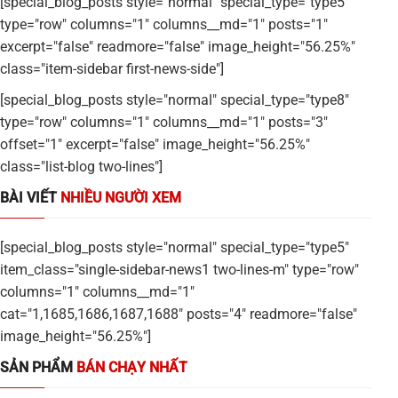
[special_blog_posts style="normal" special_type="type5"
type="row" columns="1" columns__md="1" posts="1"
excerpt="false" readmore="false" image_height="56.25%"
class="item-sidebar first-news-side"]
[special_blog_posts style="normal" special_type="type8"
type="row" columns="1" columns__md="1" posts="3"
offset="1" excerpt="false" image_height="56.25%"
class="list-blog two-lines"]
BÀI VIẾT
NHIỀU NGƯỜI XEM
[special_blog_posts style="normal" special_type="type5"
item_class="single-sidebar-news1 two-lines-m" type="row"
columns="1" columns__md="1"
cat="1,1685,1686,1687,1688" posts="4" readmore="false"
image_height="56.25%"]
SẢN PHẨM
BÁN CHẠY NHẤT