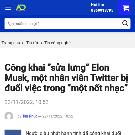
Chuyển
Hotline
đến
0869913795
nội
Tìm
dung
kiếm:
Trang chủ
Tin tức
Tin công nghệ
>
>
Công khai ”sửa lưng” Elon
Musk, một nhân viên Twitter bị
đuổi việc trong ”một nốt nhạc”
22/11/2022, 10:52
by
Tan Phuc
22/11/2022, 10:52
Người giàu nhất hành tinh đã công khai đuổi