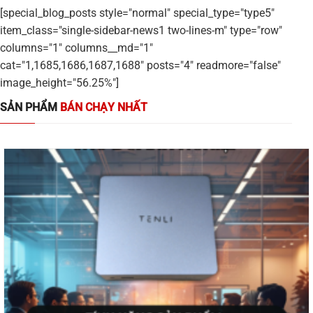
[special_blog_posts style="normal" special_type="type5"
item_class="single-sidebar-news1 two-lines-m" type="row"
columns="1" columns__md="1"
cat="1,1685,1686,1687,1688" posts="4" readmore="false"
image_height="56.25%"]
SẢN PHẨM
BÁN CHẠY NHẤT