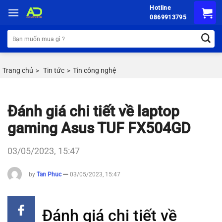
Chuyển
Hotline
đến
0869913795
nội
Tìm
dung
kiếm:
Trang chủ
Tin tức
Tin công nghệ
>
>
Đánh giá chi tiết về laptop
gaming Asus TUF FX504GD
03/05/2023, 15:47
by
Tan Phuc
03/05/2023, 15:47
Đánh giá chi tiết về