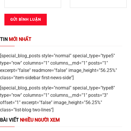
TIN
MỚI NHẤT
[special_blog_posts style="normal" special_type="type5"
type="row" columns="1" columns__md="1" posts="1"
excerpt="false" readmore="false" image_height="56.25%"
class="item-sidebar first-news-side"]
[special_blog_posts style="normal" special_type="type8"
type="row" columns="1" columns__md="1" posts="3"
offset="1" excerpt="false" image_height="56.25%"
class="list-blog two-lines"]
BÀI VIẾT
NHIỀU NGƯỜI XEM