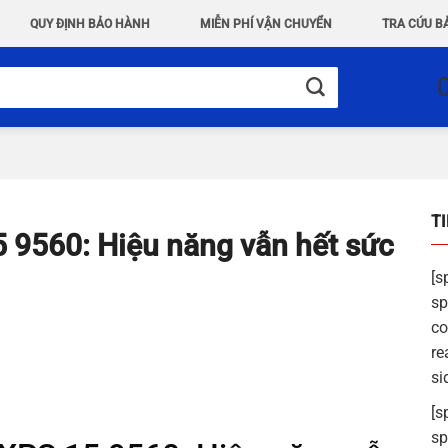
QUY ĐỊNH BẢO HÀNH
MIỄN PHÍ VẬN CHUYỂN
TRA CỨU B
T
5 9560: Hiệu năng vẫn hết sức
[s
sp
co
re
si
[s
sp