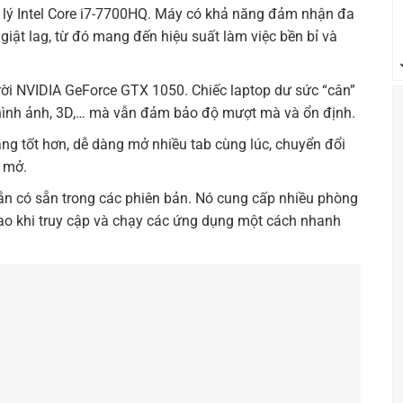
ử lý Intel Core i7-7700HQ. Máy có khả năng đảm nhận đa
iật lag, từ đó mang đến hiệu suất làm việc bền bỉ và
rời NVIDIA GeForce GTX 1050. Chiếc laptop dư sức “cân”
 hình ảnh, 3D,… mà vẫn đảm bảo độ mượt mà và ổn định.
ặng tốt hơn, dễ dàng mở nhiều tab cùng lúc, chuyển đổi
 mở.
rắn có sẵn trong các phiên bản. Nó cung cấp nhiều phòng
cao khi truy cập và chạy các ứng dụng một cách nhanh