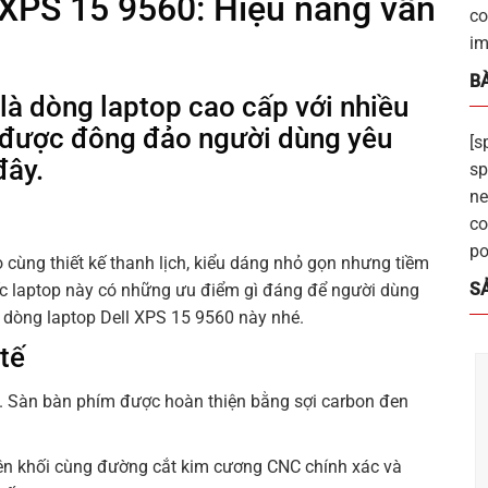
l XPS 15 9560: Hiệu năng vẫn
co
im
BÀ
là dòng laptop cao cấp với nhiều
p được đông đảo người dùng yêu
[s
đây.
sp
ne
co
po
 cùng thiết kế thanh lịch, kiểu dáng nhỏ gọn nhưng tiềm
S
iếc laptop này có những ưu điểm gì đáng để người dùng
ề dòng laptop Dell XPS 15 9560 này nhé.
 tế
. Sàn bàn phím được hoàn thiện bằng sợi carbon đen
ên khối cùng đường cắt kim cương CNC chính xác và