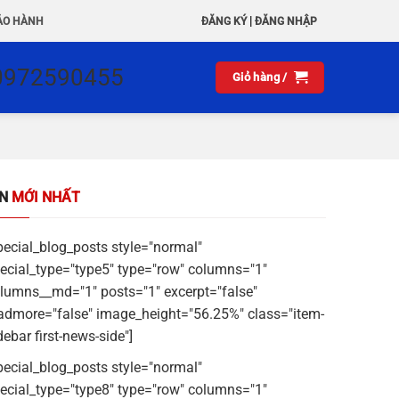
|
ẢO HÀNH
ĐĂNG KÝ
ĐĂNG NHẬP
0972590455
Giỏ hàng /
IN
MỚI NHẤT
pecial_blog_posts style="normal"
ecial_type="type5" type="row" columns="1"
lumns__md="1" posts="1" excerpt="false"
admore="false" image_height="56.25%" class="item-
debar first-news-side"]
pecial_blog_posts style="normal"
ecial_type="type8" type="row" columns="1"