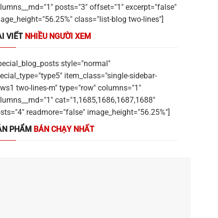
lumns__md="1" posts="3" offset="1" excerpt="false"
age_height="56.25%" class="list-blog two-lines"]
I VIẾT
NHIỀU NGƯỜI XEM
pecial_blog_posts style="normal"
ecial_type="type5" item_class="single-sidebar-
ws1 two-lines-m" type="row" columns="1"
lumns__md="1" cat="1,1685,1686,1687,1688"
sts="4" readmore="false" image_height="56.25%"]
ẢN PHẨM
BÁN CHẠY NHẤT