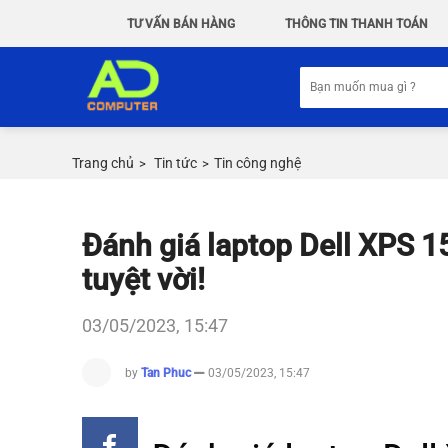
Chuyển
TƯ VẤN BÁN HÀNG
THÔNG TIN THANH TOÁN
đến
nội
Tìm
dung
kiếm:
Trang chủ
Tin tức
Tin công nghệ
>
>
Đánh giá laptop Dell XPS 1
tuyệt vời!
03/05/2023, 15:47
by
Tan Phuc
03/05/2023, 15:47