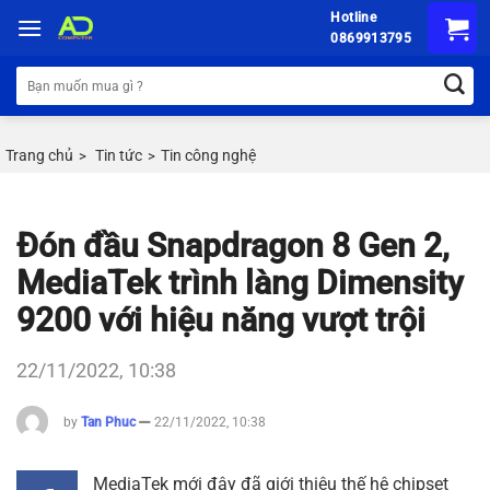
Chuyển
Hotline
đến
0869913795
nội
Tìm
dung
kiếm:
Trang chủ
Tin tức
Tin công nghệ
>
>
Đón đầu Snapdragon 8 Gen 2,
MediaTek trình làng Dimensity
9200 với hiệu năng vượt trội
22/11/2022, 10:38
by
Tan Phuc
22/11/2022, 10:38
MediaTek mới đây đã giới thiệu thế hệ chipset