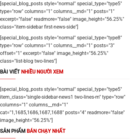
[special_blog_posts style="normal" special_type="type5"
type="row" columns="1" columns__md="1" posts="1"
excerpt="false" readmore="false" image_height="56.25%"
class="item-sidebar first-news-side"]
[special_blog_posts style="normal" special_type="type8"
type="row" columns="1" columns__md="1" posts="3"
offset="1" excerpt="false" image_height="56.25%"
class="list-blog two-lines"]
BÀI VIẾT
NHIỀU NGƯỜI XEM
[special_blog_posts style="normal" special_type="type5"
item_class="single-sidebar-news1 two-lines-m" type="row"
columns="1" columns__md="1"
cat="1,1685,1686,1687,1688" posts="4" readmore="false"
image_height="56.25%"]
SẢN PHẨM
BÁN CHẠY NHẤT