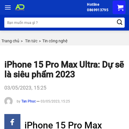
Chuyển
Hotline
đến
0869913795
nội
Tìm
dung
kiếm:
Trang chủ
Tin tức
Tin công nghệ
>
>
iPhone 15 Pro Max Ultra: Dự sẽ
là siêu phẩm 2023
03/05/2023, 15:25
by
Tan Phuc
03/05/2023, 15:25
iPhone 15 Pro Max