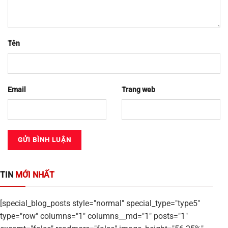
Tên
Email
Trang web
TIN
MỚI NHẤT
[special_blog_posts style="normal" special_type="type5"
type="row" columns="1" columns__md="1" posts="1"