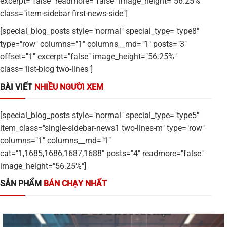
excerpt="false" readmore="false" image_height="56.25%"
class="item-sidebar first-news-side"]
[special_blog_posts style="normal" special_type="type8"
type="row" columns="1" columns__md="1" posts="3"
offset="1" excerpt="false" image_height="56.25%"
class="list-blog two-lines"]
BÀI VIẾT
NHIỀU NGƯỜI XEM
[special_blog_posts style="normal" special_type="type5"
item_class="single-sidebar-news1 two-lines-m" type="row"
columns="1" columns__md="1"
cat="1,1685,1686,1687,1688" posts="4" readmore="false"
image_height="56.25%"]
SẢN PHẨM
BÁN CHẠY NHẤT