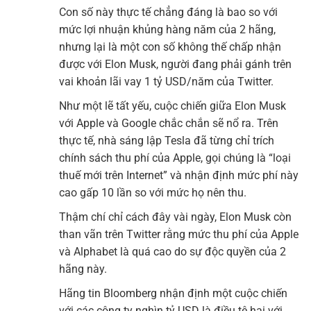
Con số này thực tế chẳng đáng là bao so với
mức lợi nhuận khủng hàng năm của 2 hãng,
nhưng lại là một con số không thế chấp nhận
được với Elon Musk, người đang phải gánh trên
vai khoản lãi vay 1 tỷ USD/năm của Twitter.
Như một lẽ tất yếu, cuộc chiến giữa Elon Musk
với Apple và Google chắc chắn sẽ nổ ra. Trên
thực tế, nhà sáng lập Tesla đã từng chỉ trích
chính sách thu phí của Apple, gọi chúng là “loại
thuế mới trên Internet” và nhận định mức phí này
cao gấp 10 lần so với mức họ nên thu.
Thậm chí chỉ cách đây vài ngày, Elon Musk còn
than vãn trên Twitter rằng mức thu phí của Apple
và Alphabet là quá cao do sự độc quyền của 2
hãng này.
Hãng tin Bloomberg nhận định một cuộc chiến
với các công ty nghìn tỷ USD là điều tệ hại với