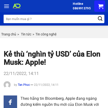
Chuyển
Hotline
đến
0869913795
nội
Tìm
dung
kiếm:
Trang chủ
Tin tức
Tin công nghệ
>
>
Kẻ thù ‘nghìn tỷ USD’ của Elon
Musk: Apple!
22/11/2022, 14:11
by
Tan Phuc
22/11/2022, 14:11
Theo hãng tin Bloomberg, Apple đang ngáng
đường kiếm nguồn thu mới của Elon Musk với