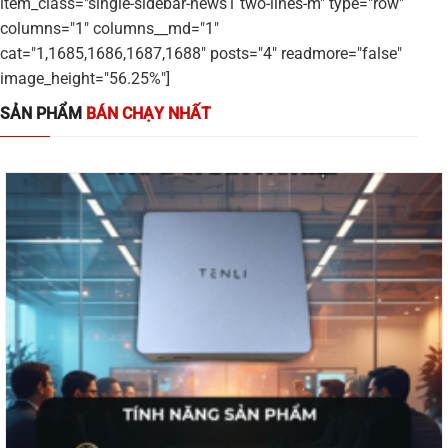
item_class="single-sidebar-news1 two-lines-m" type="row"
columns="1" columns__md="1"
cat="1,1685,1686,1687,1688" posts="4" readmore="false"
image_height="56.25%"]
SẢN PHẨM
BÁN CHẠY NHẤT