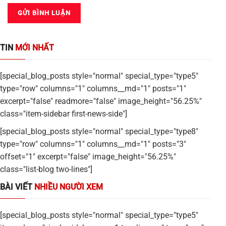
TIN
MỚI NHẤT
[special_blog_posts style="normal" special_type="type5"
type="row" columns="1" columns__md="1" posts="1"
excerpt="false" readmore="false" image_height="56.25%"
class="item-sidebar first-news-side"]
[special_blog_posts style="normal" special_type="type8"
type="row" columns="1" columns__md="1" posts="3"
offset="1" excerpt="false" image_height="56.25%"
class="list-blog two-lines"]
BÀI VIẾT
NHIỀU NGƯỜI XEM
[special_blog_posts style="normal" special_type="type5"