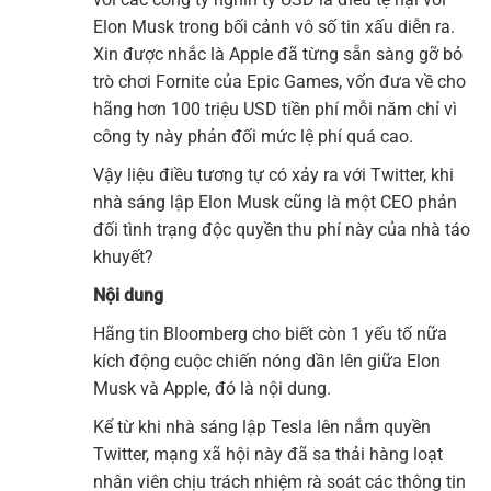
Elon Musk trong bối cảnh vô số tin xấu diễn ra.
Xin được nhắc là Apple đã từng sẵn sàng gỡ bỏ
trò chơi Fornite của Epic Games, vốn đưa về cho
hãng hơn 100 triệu USD tiền phí mỗi năm chỉ vì
công ty này phản đối mức lệ phí quá cao.
Vậy liệu điều tương tự có xảy ra với Twitter, khi
nhà sáng lập Elon Musk cũng là một CEO phản
đối tình trạng độc quyền thu phí này của nhà táo
khuyết?
Nội dung
Hãng tin Bloomberg cho biết còn 1 yếu tố nữa
kích động cuộc chiến nóng dần lên giữa Elon
Musk và Apple, đó là nội dung.
Kể từ khi nhà sáng lập Tesla lên nắm quyền
Twitter, mạng xã hội này đã sa thải hàng loạt
nhân viên chịu trách nhiệm rà soát các thông tin