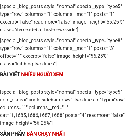
[special_blog_posts style="normal" special_type="type5"
type="row" columns="1" columns__md="1" posts="1"
excerpt="false" readmore="false" image_height="56.25%"
class="item-sidebar first-news-side"]
[special_blog_posts style="normal" special_type="type8"
type="row" columns="1" columns__md="1" posts="3"
offset="1" excerpt="false" image_height="56.25%"
class="list-blog two-lines"]
BÀI VIẾT
NHIỀU NGƯỜI XEM
[special_blog_posts style="normal" special_type="type5"
item_class="single-sidebar-news1 two-lines-m" type="row"
columns="1" columns__md="1"
cat="1,1685,1686,1687,1688" posts="4" readmore="false"
image_height="56.25%"]
SẢN PHẨM
BÁN CHẠY NHẤT