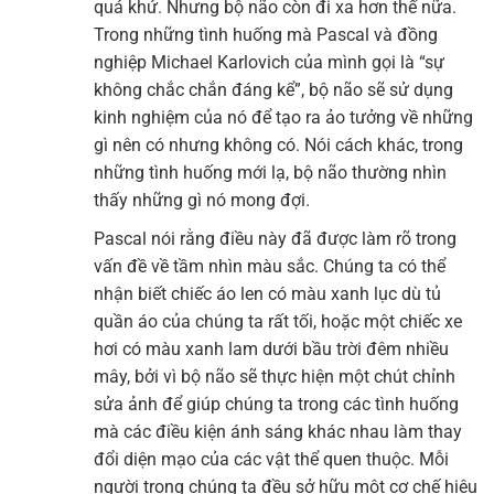
quá khứ. Nhưng bộ não còn đi xa hơn thế nữa.
Trong những tình huống mà Pascal và đồng
nghiệp Michael Karlovich của mình gọi là “sự
không chắc chắn đáng kể”, bộ não sẽ sử dụng
kinh nghiệm của nó để tạo ra ảo tưởng về những
gì nên có nhưng không có. Nói cách khác, trong
những tình huống mới lạ, bộ não thường nhìn
thấy những gì nó mong đợi.
Pascal nói rằng điều này đã được làm rõ trong
vấn đề về tầm nhìn màu sắc. Chúng ta có thể
nhận biết chiếc áo len có màu xanh lục dù tủ
quần áo của chúng ta rất tối, hoặc một chiếc xe
hơi có màu xanh lam dưới bầu trời đêm nhiều
mây, bởi vì bộ não sẽ thực hiện một chút chỉnh
sửa ảnh để giúp chúng ta trong các tình huống
mà các điều kiện ánh sáng khác nhau làm thay
đổi diện mạo của các vật thể quen thuộc. Mỗi
người trong chúng ta đều sở hữu một cơ chế hiệu