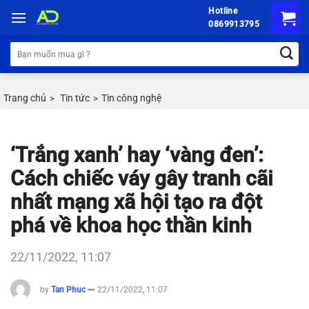
Chuyển
Hotline
đến
0869913795
nội
Tìm
dung
kiếm:
Trang chủ
Tin tức
Tin công nghệ
>
>
‘Trắng xanh’ hay ‘vàng đen’:
Cách chiếc váy gây tranh cãi
nhất mạng xã hội tạo ra đột
phá về khoa học thần kinh
22/11/2022, 11:07
by
Tan Phuc
22/11/2022, 11:07