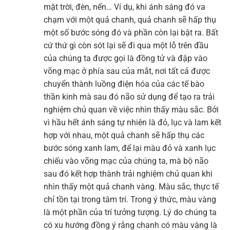
mặt trời, đèn, nến… Ví dụ, khi ánh sáng đó va
chạm với một quả chanh, quả chanh sẽ hấp thụ
một số bước sóng đó và phần còn lại bật ra. Bất
cứ thứ gì còn sót lại sẽ đi qua một lỗ trên đầu
của chúng ta được gọi là đồng tử và đập vào
võng mạc ở phía sau của mắt, nơi tất cả được
chuyển thành luồng điện hóa của các tế bào
thần kinh mà sau đó não sử dụng để tạo ra trải
nghiệm chủ quan về việc nhìn thấy màu sắc. Bởi
vì hầu hết ánh sáng tự nhiên là đỏ, lục và lam kết
hợp với nhau, một quả chanh sẽ hấp thụ các
bước sóng xanh lam, để lại màu đỏ và xanh lục
chiếu vào võng mạc của chúng ta, mà bộ não
sau đó kết hợp thành trải nghiệm chủ quan khi
nhìn thấy một quả chanh vàng. Màu sắc, thực tế
chỉ tồn tại trong tâm trí. Trong ý thức, màu vàng
là một phần của trí tưởng tượng. Lý do chúng ta
có xu hướng đồng ý rằng chanh có màu vàng là