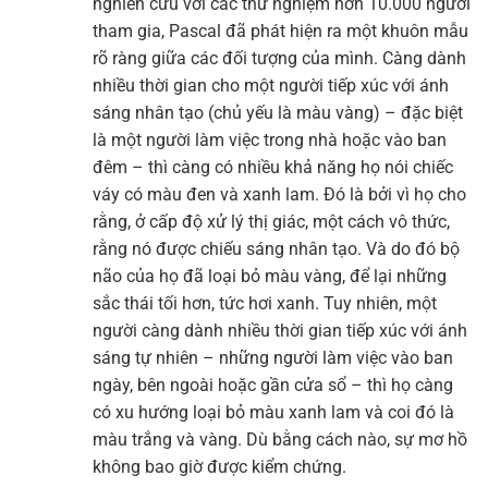
nghiên cứu với các thử nghiệm hơn 10.000 người
tham gia, Pascal đã phát hiện ra một khuôn mẫu
rõ ràng giữa các đối tượng của mình. Càng dành
nhiều thời gian cho một người tiếp xúc với ánh
sáng nhân tạo (chủ yếu là màu vàng) – đặc biệt
là một người làm việc trong nhà hoặc vào ban
đêm – thì càng có nhiều khả năng họ nói chiếc
váy có màu đen và xanh lam. Đó là bởi vì họ cho
rằng, ở cấp độ xử lý thị giác, một cách vô thức,
rằng nó được chiếu sáng nhân tạo. Và do đó bộ
não của họ đã loại bỏ màu vàng, để lại những
sắc thái tối hơn, tức hơi xanh. Tuy nhiên, một
người càng dành nhiều thời gian tiếp xúc với ánh
sáng tự nhiên – những người làm việc vào ban
ngày, bên ngoài hoặc gần cửa sổ – thì họ càng
có xu hướng loại bỏ màu xanh lam và coi đó là
màu trắng và vàng. Dù bằng cách nào, sự mơ hồ
không bao giờ được kiểm chứng.