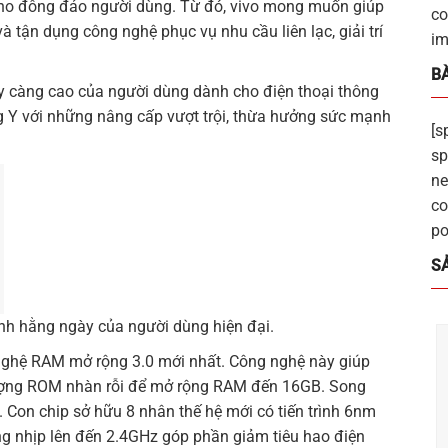
cho đông đảo người dùng. Từ đó, vivo mong muốn giúp
co
 tận dụng công nghệ phục vụ nhu cầu liên lạc, giải trí
im
BÀ
 càng cao của người dùng dành cho điện thoại thông
g Y với những nâng cấp vượt trội, thừa hưởng sức mạnh
[s
sp
ne
co
po
S
ành hằng ngày của người dùng hiện đại.
 nghệ RAM mở rộng 3.0 mới nhất. Công nghệ này giúp
ượng ROM nhàn rỗi để mở rộng RAM đến 16GB. Song
 Con chip sở hữu 8 nhân thế hệ mới có tiến trình 6nm
ng nhịp lên đến 2.4GHz góp phần giảm tiêu hao điện