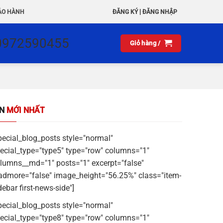
|
ẢO HÀNH
ĐĂNG KÝ
ĐĂNG NHẬP
0972590455
Giỏ hàng /
IN
MỚI NHẤT
pecial_blog_posts style="normal"
ecial_type="type5" type="row" columns="1"
lumns__md="1" posts="1" excerpt="false"
admore="false" image_height="56.25%" class="item-
debar first-news-side"]
pecial_blog_posts style="normal"
ecial_type="type8" type="row" columns="1"