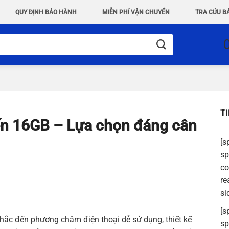
QUY ĐỊNH BẢO HÀNH
MIỄN PHÍ VẬN CHUYỂN
TRA CỨU B
T
n 16GB – Lựa chọn đáng cân
[s
sp
co
re
si
[s
nhắc đến phương châm điện thoại dễ sử dụng, thiết kế
sp