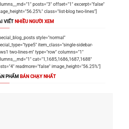
lumns__md="1" posts="3" offset="1" excerpt="false"
age_height="56.25%" class="list-blog two-lines"]
I VIẾT
NHIỀU NGƯỜI XEM
pecial_blog_posts style="normal"
ecial_type="type5" item_class="single-sidebar-
ws1 two-lines-m" type="row" columns="1"
lumns__md="1" cat="1,1685,1686,1687,1688"
sts="4" readmore="false" image_height="56.25%"]
ẢN PHẨM
BÁN CHẠY NHẤT