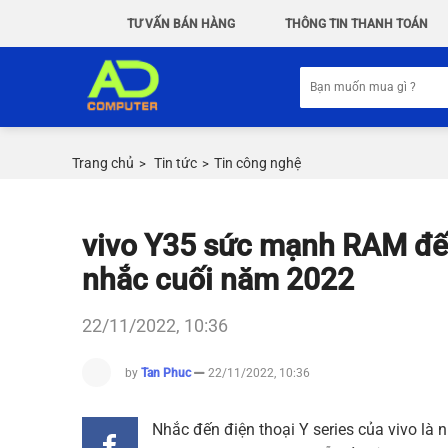
Chuyển
TƯ VẤN BÁN HÀNG
THÔNG TIN THANH TOÁN
đến
nội
Tìm
dung
kiếm:
Trang chủ
Tin tức
Tin công nghệ
>
>
vivo Y35 sức mạnh RAM đế
nhắc cuối năm 2022
22/11/2022, 10:36
by
Tan Phuc
22/11/2022, 10:36
Nhắc đến điện thoại Y series của vivo là 