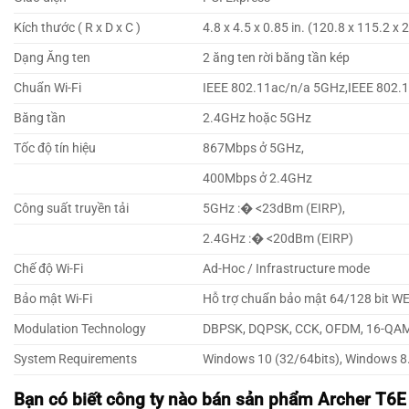
Kích thước ( R x D x C )
4.8 x 4.5 x 0.85 in. (120.8 x 115.2 x
Dạng Ăng ten
2 ăng ten rời băng tần kép
Chuẩn Wi-Fi
IEEE 802.11ac/n/a 5GHz,IEEE 802.
Băng tần
2.4GHz hoặc 5GHz
Tốc độ tín hiệu
867Mbps ở 5GHz,
400Mbps ở 2.4GHz
Công suất truyền tải
5GHz :� <23dBm (EIRP),
2.4GHz :� <20dBm (EIRP)
Chế độ Wi-Fi
Ad-Hoc / Infrastructure mode
Bảo mật Wi-Fi
Hỗ trợ chuẩn bảo mật 64/128 bit 
Modulation Technology
DBPSK, DQPSK, CCK, OFDM, 16-QA
System Requirements
Windows 10 (32/64bits), Windows 8.
Bạn có biết công ty nào bán sản phẩm Archer T6E 