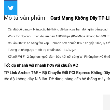
Mô tả sản phẩm
Card Mạng Không Dây TP-Li
Cài đặt dễ dàng – Nâng cấp hệ thống để bàn của bạn đơn giản bằng các
Wi-Fi tốc độ cao – Tốc độ lên đến 1300Mbps (867Mbps ở băng tần 5GHz
Chuẩn 802.11ac băng tần kép – nhanh hơn chuẩn 802.11n gấp 3 lần, lý t
Tương thích ngược – Hỗ trợ chuẩn 802.11a/b/g/n
Kết nối Wi-Fi- 2 ăng ten ngoài đảm bảo kết nối sóng Wi-Fi rộng hơn và ổn 
Tốc độ nhanh với nhanh hơn với chuẩn AC
TP Link
Archer T6E
– Bộ Chuyển Đổi PCI Express Không Dâ
tốc độ không dây N 3 lần. Dễ dàng nâng cấp hệ thống máy t