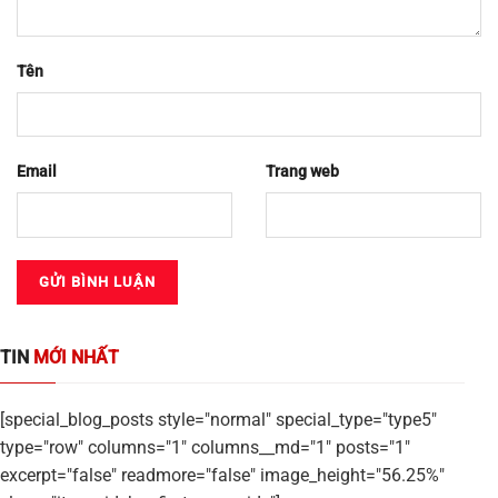
Tên
Email
Trang web
TIN
MỚI NHẤT
[special_blog_posts style="normal" special_type="type5"
type="row" columns="1" columns__md="1" posts="1"
excerpt="false" readmore="false" image_height="56.25%"