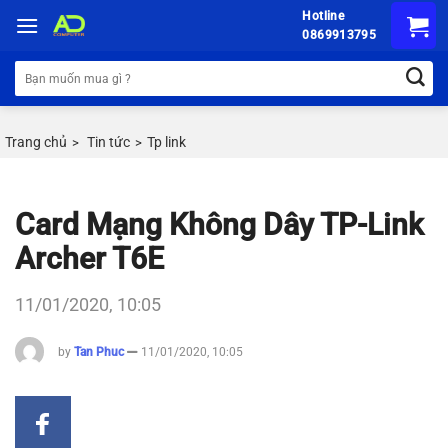
Chuyển
Hotline
đến
0869913795
nội
Tìm
dung
kiếm:
Trang chủ
Tin tức
Tp link
>
>
Card Mạng Không Dây TP-Link
Archer T6E
11/01/2020, 10:05
by
Tan Phuc
11/01/2020, 10:05