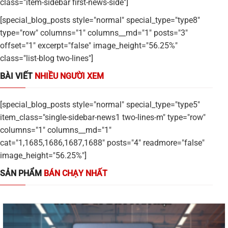
class="item-sidebar first-news-side"]
[special_blog_posts style="normal" special_type="type8"
type="row" columns="1" columns__md="1" posts="3"
offset="1" excerpt="false" image_height="56.25%"
class="list-blog two-lines"]
BÀI VIẾT
NHIỀU NGƯỜI XEM
[special_blog_posts style="normal" special_type="type5"
item_class="single-sidebar-news1 two-lines-m" type="row"
columns="1" columns__md="1"
cat="1,1685,1686,1687,1688" posts="4" readmore="false"
image_height="56.25%"]
SẢN PHẨM
BÁN CHẠY NHẤT