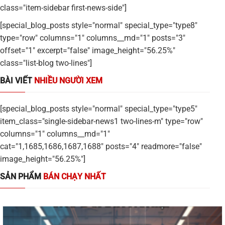
class="item-sidebar first-news-side"]
[special_blog_posts style="normal" special_type="type8"
type="row" columns="1" columns__md="1" posts="3"
offset="1" excerpt="false" image_height="56.25%"
class="list-blog two-lines"]
BÀI VIẾT
NHIỀU NGƯỜI XEM
[special_blog_posts style="normal" special_type="type5"
item_class="single-sidebar-news1 two-lines-m" type="row"
columns="1" columns__md="1"
cat="1,1685,1686,1687,1688" posts="4" readmore="false"
image_height="56.25%"]
SẢN PHẨM
BÁN CHẠY NHẤT