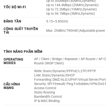
Up to 300Mbps (40MHz,Dynamic)
Up to 144.4Mbps (20MHz,Dynamic)
TỐC ĐỘ WI-FI
Up to 72.2Mbps (10MHz,Dynamic)
Up to 36.1Mbps (5MHz,Dynamic)
BĂNG TẦN
5.15~5.85GHz
CÔNG SUẤT TRUYỀN
Max. 29dBm/790mW (Adjustable power
TẢI
TÍNH NĂNG PHẦN MỀM
AP / Client / Bridge / Repeater / AP Router / AP C
OPERATING
MODES
Router (WISP Client)
WAN: Static/Dynamic/PPPoE/L2TP/PPTP
LAN: Static/Dynamic/DHCP
Forwarding: DMZ/ALG/UPnP/Virtual Server/Port 
Security: SPI Firewall/ Ping Forbidden/VPN/DoS 
CẤU HÌNH
MẠNG
Access Control
Static Routing
Bandwidth Control
IP & MAC Binding