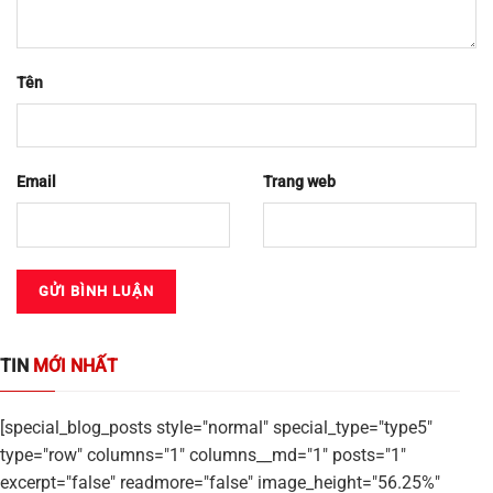
Tên
Email
Trang web
TIN
MỚI NHẤT
[special_blog_posts style="normal" special_type="type5"
type="row" columns="1" columns__md="1" posts="1"
excerpt="false" readmore="false" image_height="56.25%"