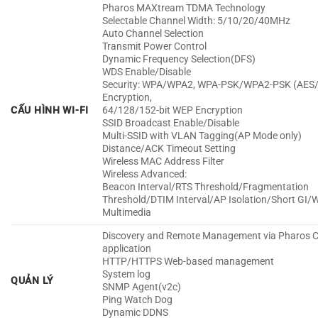
Pharos MAXtream TDMA Technology
Selectable Channel Width: 5/10/20/40MHz
Auto Channel Selection
Transmit Power Control
Dynamic Frequency Selection(DFS)
WDS Enable/Disable
Security: WPA/WPA2, WPA-PSK/WPA2-PSK (AES
Encryption,
CẤU HÌNH WI-FI
64/128/152-bit WEP Encryption
SSID Broadcast Enable/Disable
Multi-SSID with VLAN Tagging(AP Mode only)
Distance/ACK Timeout Setting
Wireless MAC Address Filter
Wireless Advanced:
Beacon Interval/RTS Threshold/Fragmentation
Threshold/DTIM Interval/AP Isolation/Short GI/W
Multimedia
Discovery and Remote Management via Pharos C
application
HTTP/HTTPS Web-based management
System log
QUẢN LÝ
SNMP Agent(v2c)
Ping Watch Dog
Dynamic DDNS