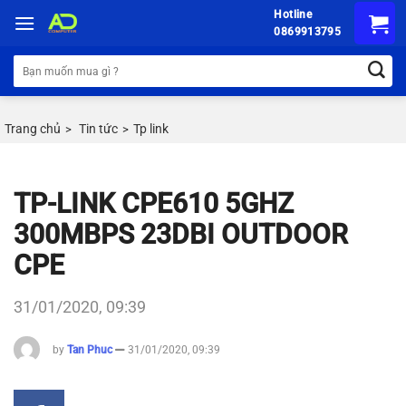
Chuyển
Hotline
đến
0869913795
nội
Tìm
dung
kiếm:
Trang chủ
Tin tức
Tp link
>
>
TP-LINK CPE610 5GHZ
300MBPS 23DBI OUTDOOR
CPE
31/01/2020, 09:39
by
Tan Phuc
31/01/2020, 09:39