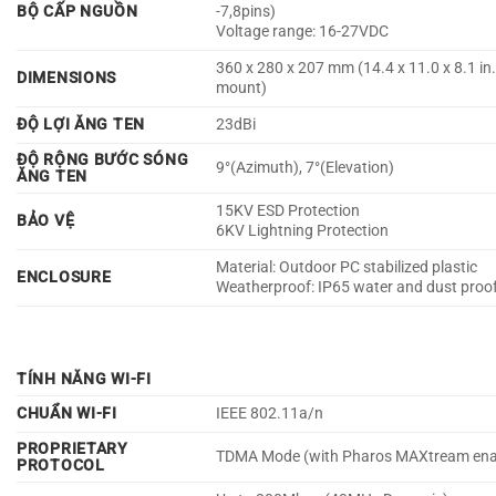
BỘ CẤP NGUỒN
-7,8pins)
Voltage range: 16-27VDC
360 x 280 x 207 mm (14.4 x 11.0 x 8.1 in
DIMENSIONS
mount)
ĐỘ LỢI ĂNG TEN
23dBi
ĐỘ RỘNG BƯỚC SÓNG
9°(Azimuth), 7°(Elevation)
ĂNG TEN
15KV ESD Protection
BẢO VỆ
6KV Lightning Protection
Material: Outdoor PC stabilized plastic
ENCLOSURE
Weatherproof: IP65 water and dust proo
TÍNH NĂNG WI-FI
CHUẨN WI-FI
IEEE 802.11a/n
PROPRIETARY
TDMA Mode (with Pharos MAXtream ena
PROTOCOL