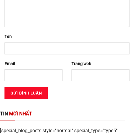
Tên
Email
Trang web
TIN
MỚI NHẤT
[special_blog_posts style="normal" special_type="type5"