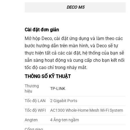
DECO M5
Cài đặt đơn giản
Mở hộp
Deco
, cài đặt ứng dụng và làm theo các
bước hướng dẫn trên màn hình, và
Deco
sẽ tự
thực hiện tất cả các cài đặt, hệ thống của bạn sẽ
sẵn sàng hoạt động và cung cấp cho bạn kết nối
tốc độ cao chỉ trong nháy mắt.
THÔNG SỐ KỸ THUẬT
Thương
TP-LINK
hiệu
Tốc độ LAN
2 Gigabit Ports
Tốc độ WIFI
AC1300 Whole-Home Mesh Wi-Fi System
Angten
4 Ăng-ten ngầm
Cổng giao