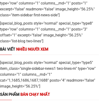
type="row" columns="1" columns__md="1" posts="1"
excerpt="false" readmore="false" image_height="56.25%"
class="item-sidebar first-news-side"]
[special_blog_posts style="normal" special_type="type8"
type="row" columns="1" columns__md="1" posts="3"
offset="1" excerpt="false" image_height="56.25%"
class="list-blog two-lines"]
BÀI VIẾT
NHIỀU NGƯỜI XEM
[special_blog_posts style="normal" special_type="type5"
item_class="single-sidebar-news1 two-lines-m" type="row"
columns="1" columns__md="1"
cat="1,1685,1686,1687,1688" posts="4" readmore="false"
image_height="56.25%"]
SẢN PHẨM
BÁN CHẠY NHẤT