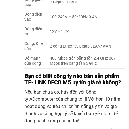
2 Gigabit Ports
tiếp
Dòng điện
100-240V ~ 50/60Hz 0.4A
vào
Dòng điện
12V ⎓ 1.2A
ra
Cổng/Khe
2 cổng Ethernet Gigabit LAN/WAN
cắm
Độ mạnh
400 Mbps trên băng tần 2.4 GHz 867
của sóng
Mbps trên băng tần 5 GHz
Bạn có biết công ty nào bán sản phẩm
TP- LINK DECO M5 uy tín giá rẻ không?
Nếu bạn chưa có, hãy đến với Công
ty
ADcomputer
của chúng tôi!!! Với hơn 10 năm
hoạt động và tiêu chí chính hãng,uy tín và giá
thành vô cùng hợp lý sẽ khiến bạn yên tâm để
đồng hành cùng chúng tôi!