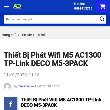
Chuyển
Hotline
đến
0869913795
nội
Tìm
dung
kiếm:
Trang chủ
Tin tức
Tp link
>
>
Thiết Bị Phát Wifi M5 AC1300
TP-Link DECO M5-3PACK
11/01/2020, 11:16
by
Tan Phuc
11/01/2020, 11:16
Thiết Bị Phát Wifi M5 AC1300 TP-Link
DECO M5-3PACK