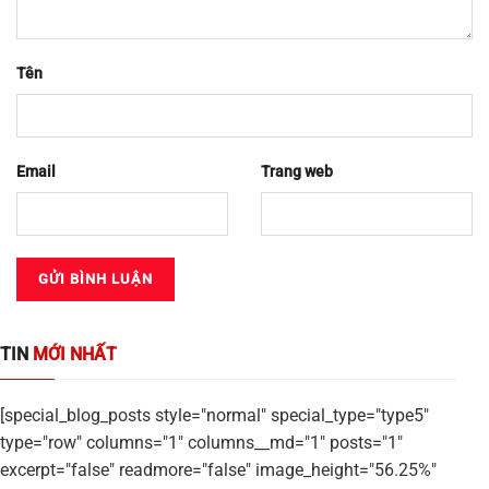
Tên
Email
Trang web
TIN
MỚI NHẤT
[special_blog_posts style="normal" special_type="type5"
type="row" columns="1" columns__md="1" posts="1"
excerpt="false" readmore="false" image_height="56.25%"