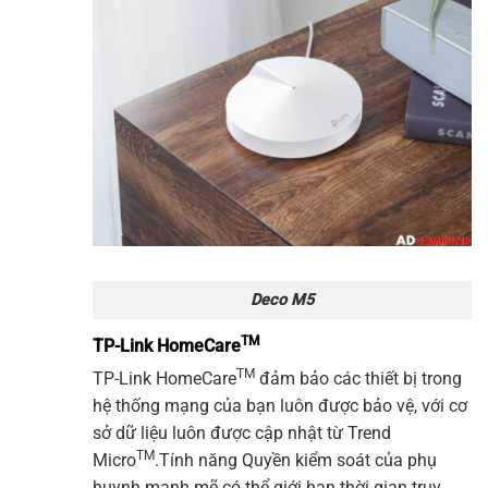
Deco M5
TM
TP-Link HomeCare
TM
TP-Link
HomeCare
đảm bảo các thiết bị trong
hệ thống mạng của bạn luôn được bảo vệ, với cơ
sở dữ liệu luôn được cập nhật từ Trend
TM
Micro
.Tính năng Quyền kiểm soát của phụ
huynh mạnh mẽ có thể giới hạn thời gian truy