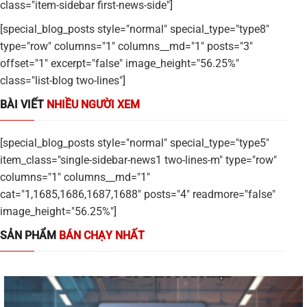
class="item-sidebar first-news-side"]
[special_blog_posts style="normal" special_type="type8"
type="row" columns="1" columns__md="1" posts="3"
offset="1" excerpt="false" image_height="56.25%"
class="list-blog two-lines"]
BÀI VIẾT
NHIỀU NGƯỜI XEM
[special_blog_posts style="normal" special_type="type5"
item_class="single-sidebar-news1 two-lines-m" type="row"
columns="1" columns__md="1"
cat="1,1685,1686,1687,1688" posts="4" readmore="false"
image_height="56.25%"]
SẢN PHẨM
BÁN CHẠY NHẤT