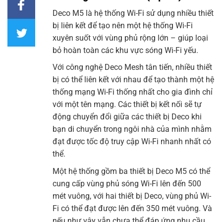
Deco M5
là hệ thống
Wi-Fi
sử dụng nhiều thiết
bị liên kết để tạo nên một hệ thống Wi-Fi
xuyên suốt với vùng phủ rộng lớn – giúp loại
bỏ hoàn toàn các khu vực sóng
Wi-Fi
yếu.
Với công nghệ Deco Mesh tân tiến, nhiều thiết
bị có thể liên kết với nhau để tạo thành một hệ
thống mạng Wi-Fi thống nhất cho gia đình chỉ
với một tên mạng. Các thiết bị kết nối sẽ tự
động chuyển đổi giữa các thiết bị Deco khi
bạn di chuyển trong ngôi nhà của mình nhằm
đạt được tốc độ truy cập
Wi-Fi
nhanh nhất có
thể.
Một hệ thống gồm ba thiết bị Deco M5 có thể
cung cấp vùng phủ sóng Wi-Fi lên đến 500
mét vuông, với hai thiết bị Deco, vùng phủ Wi-
Fi có thể đạt được lên đến 350 mét vuông. Và
nếu như vậy vẫn chưa thể đáp ứng nhu cầu