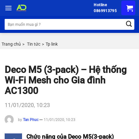
Chuyển
Hotline
đến
0869913795
nội
Tìm
dung
kiếm:
Trang chủ
Tin tức
Tp link
>
>
Deco M5 (3-pack) – Hệ thống
Wi-Fi Mesh cho Gia đình
AC1300
11/01/2020, 10:23
by
Tan Phuc
11/01/2020, 10:23
Chức năng của Deco M5(3-pack)