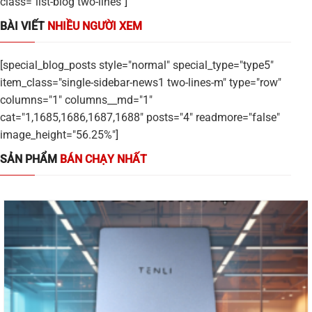
class="list-blog two-lines"]
BÀI VIẾT
NHIỀU NGƯỜI XEM
[special_blog_posts style="normal" special_type="type5"
item_class="single-sidebar-news1 two-lines-m" type="row"
columns="1" columns__md="1"
cat="1,1685,1686,1687,1688" posts="4" readmore="false"
image_height="56.25%"]
SẢN PHẨM
BÁN CHẠY NHẤT