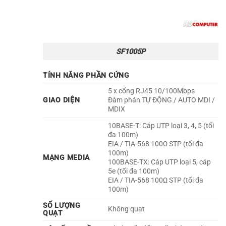
SF1005P
TÍNH NĂNG PHẦN CỨNG
5 x cổng RJ45 10/100Mbps
GIAO DIỆN
Đàm phán TỰ ĐỘNG / AUTO MDI /
MDIX
10BASE-T: Cáp UTP loại 3, 4, 5 (tối
đa 100m)
EIA / TIA-568 100Ω STP (tối đa
100m)
MẠNG MEDIA
100BASE-TX: Cáp UTP loại 5, cáp
5e (tối đa 100m)
EIA / TIA-568 100Ω STP (tối đa
100m)
SỐ LƯỢNG
Không quạt
QUẠT