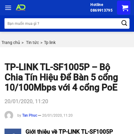
Chuyển
Hotline
đến
0869913795
nội
Tìm
dung
kiếm:
Trang chủ
Tin tức
Tp link
>
>
TP-LINK TL-SF1005P – Bộ
Chia Tín Hiệu Để Bàn 5 cổng
10/100Mbps với 4 cổng PoE
20/01/2020, 11:20
by
Tan Phuc
20/01/2020, 11:20
Giới thiệu về TP-LINK TL-SF1005P