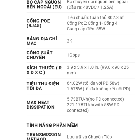
Bộ chuyển đổi nguồn bên ngoài
BỘ CẤP NGUỒN
BÊN NGOÀI (EU)
(Đầu ra: 48VDC / 1.25A)
Tiêu chuẩn: tuân thủ 802.3 af
CỔNG POE
Cổng PoE: Cổng 1- Cổng 4
(RJ45)
Cung cấp điện: 58W
BẢNG ĐỊA CHỈ
2K
MAC
CÔNG SUẤT
1Gbps
CHUYỂN
3.9 x 3.9 x 1.0 in. (99.8 x 98 x 25
KÍCH THƯỚC ( R
X D X C )
mm)
64.82W (tối đa với PD 58w)
TIÊU THỤ ĐIỆN
TỐI ĐA
1.678W (tối đa không kết nối PD)
5.73BTU/h(no PD connected)
MAX HEAT
221.17BTU/h(with 58W PD
DISSIPATION
connected)
TÍNH NĂNG PHẦN MỀM
TRANSMISSION
Lưu trữ và Chuyển Tiếp
METHOD