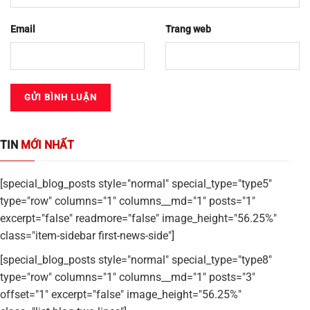
Email
Trang web
TIN
MỚI NHẤT
[special_blog_posts style="normal" special_type="type5"
type="row" columns="1" columns__md="1" posts="1"
excerpt="false" readmore="false" image_height="56.25%"
class="item-sidebar first-news-side"]
[special_blog_posts style="normal" special_type="type8"
type="row" columns="1" columns__md="1" posts="3"
offset="1" excerpt="false" image_height="56.25%"