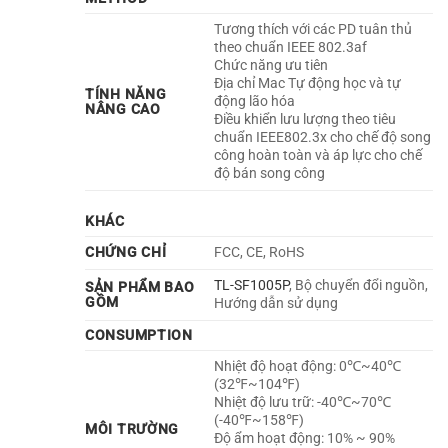
Tương thích với các PD tuân thủ
theo chuẩn IEEE 802.3af
Chức năng ưu tiên
Địa chỉ Mac Tự động học và tự
TÍNH NĂNG
động lão hóa
NÂNG CAO
Điều khiển lưu lượng theo tiêu
chuẩn IEEE802.3x cho chế độ song
công hoàn toàn và áp lực cho chế
độ bán song công
KHÁC
CHỨNG CHỈ
FCC, CE, RoHS
TL-SF1005P
, Bộ chuyển đổi nguồn,
SẢN PHẨM BAO
GỒM
Hướng dẫn sử dụng
CONSUMPTION
Nhiệt độ hoạt động: 0℃~40℃
(32℉~104℉)
Nhiệt độ lưu trữ: -40℃~70℃
(-40℉~158℉)
MÔI TRƯỜNG
Độ ẩm hoạt động: 10% ~ 90%