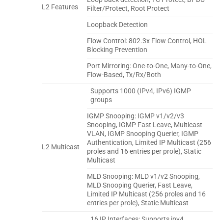
L2 Features
Filter/Protect, Root Protect
Loopback Detection
Flow Control: 802.3x Flow Control, HOL
Blocking Prevention
Port Mirroring: One-to-One, Many-to-One,
Flow-Based, Tx/Rx/Both
Supports 1000 (IPv4, IPv6) IGMP
groups
IGMP Snooping: IGMP v1/v2/v3
Snooping, IGMP Fast Leave, Multicast
VLAN, IGMP Snooping Querier, IGMP
Authentication, Limited IP Multicast (256
L2 Multicast
pro­les and 16 entries per pro­le), Static
Multicast
MLD Snooping: MLD v1/v2 Snooping,
MLD Snooping Querier, Fast Leave,
Limited IP Multicast (256 pro­les and 16
entries per pro­le), Static Multicast
16 IP Interfaces: Supports ipv4