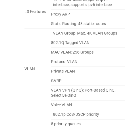
interface, supports ipv6 interface
L3 Features
Proxy ARP
Static Routing: 48 static routes
VLAN Group: Max. 4K VLAN Groups
802.1Q Tagged VLAN
MAC VLAN: 256 Groups
Protocol VLAN
VLAN
Private VLAN
GVRP
VLAN VPN (QinQ): Port-Based QinQ,
Selective QinQ
Voice VLAN
802.1p CoS/DSCP priority
8 priority queues