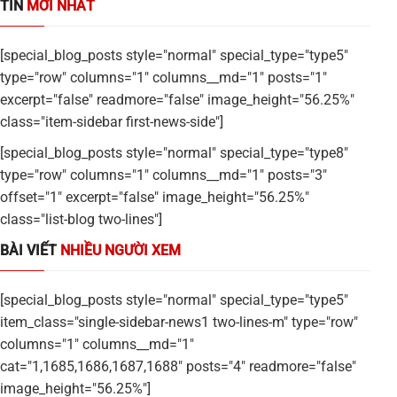
TIN
MỚI NHẤT
[special_blog_posts style="normal" special_type="type5"
type="row" columns="1" columns__md="1" posts="1"
excerpt="false" readmore="false" image_height="56.25%"
class="item-sidebar first-news-side"]
[special_blog_posts style="normal" special_type="type8"
type="row" columns="1" columns__md="1" posts="3"
offset="1" excerpt="false" image_height="56.25%"
class="list-blog two-lines"]
BÀI VIẾT
NHIỀU NGƯỜI XEM
[special_blog_posts style="normal" special_type="type5"
item_class="single-sidebar-news1 two-lines-m" type="row"
columns="1" columns__md="1"
cat="1,1685,1686,1687,1688" posts="4" readmore="false"
image_height="56.25%"]