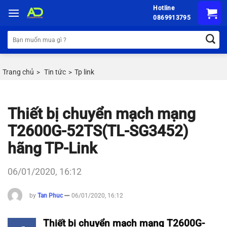
Chuyển
Hotline
đến
0869913795
nội
Tìm
dung
kiếm:
Trang chủ
Tin tức
Tp link
>
>
Thiết bị chuyển mạch mạng
T2600G-52TS(TL-SG3452)
hãng TP-Link
06/01/2020, 16:12
by
Tan Phuc
06/01/2020, 16:12
Thiết bị chuyển mạch mạng T2600G-