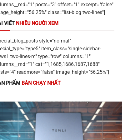
lumns__md="1" posts="3" offset="1" excerpt="false"
age_height="56.25%" class="list-blog two-lines"]
I VIẾT
NHIỀU NGƯỜI XEM
pecial_blog_posts style="normal"
ecial_type="type5" item_class="single-sidebar-
ws1 two-lines-m" type="row" columns="1"
lumns__md="1" cat="1,1685,1686,1687,1688"
sts="4" readmore="false" image_height="56.25%"]
ẢN PHẨM
BÁN CHẠY NHẤT