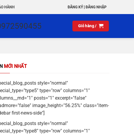
|
ẢO HÀNH
ĐĂNG KÝ
ĐĂNG NHẬP
0972590455
Giỏ hàng /
IN
MỚI NHẤT
pecial_blog_posts style="normal"
ecial_type="type5" type="row" columns="1"
lumns__md="1" posts="1" excerpt="false"
admore="false" image_height="56.25%" class="item-
debar first-news-side"]
pecial_blog_posts style="normal"
ecial_type="type8" type="row" columns="1"