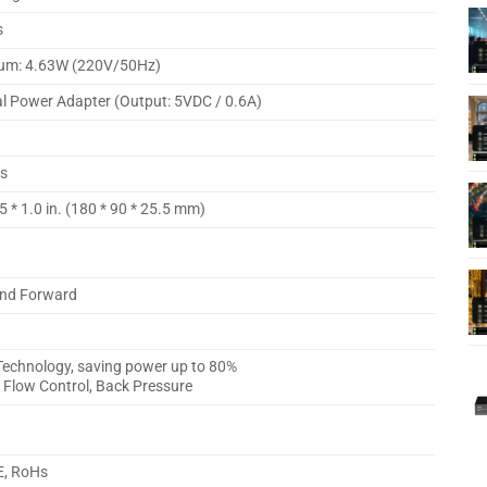
s
m: 4.63W (220V/50Hz)
al Power Adapter (Output: 5VDC / 0.6A)
s
.5 * 1.0 in. (180 * 90 * 25.5 mm)
and Forward
Technology, saving power up to 80%
 Flow Control, Back Pressure
E, RoHs