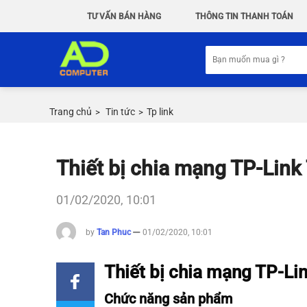
Chuyển
TƯ VẤN BÁN HÀNG
THÔNG TIN THANH TOÁN
đến
nội
Tìm
dung
kiếm:
Trang chủ
Tin tức
Tp link
>
>
Thiết bị chia mạng TP-Li
01/02/2020, 10:01
by
Tan Phuc
01/02/2020, 10:01
Thiết bị chia mạng TP-
Chức năng sản phẩm