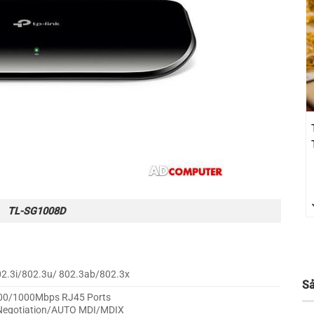
TL-SG1008D
02.3i/802.3u/ 802.3ab/802.3x
S
00/1000Mbps RJ45 Ports
egotiation/AUTO MDI/MDIX