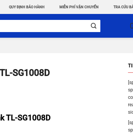
QUY ĐỊNH BẢO HÀNH
MIỄN PHÍ VẬN CHUYỂN
TRA CỨU B
T
nk TL-SG1008D
[s
sp
co
re
si
Link TL-SG1008D
[s
sp