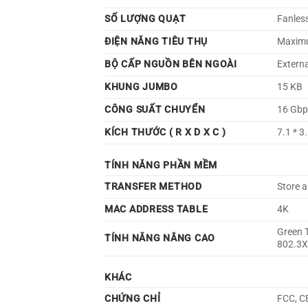
SỐ LƯỢNG QUẠT
Fanles
ĐIỆN NĂNG TIÊU THỤ
Maximu
BỘ CẤP NGUỒN BÊN NGOÀI
Extern
KHUNG JUMBO
15 KB
CÔNG SUẤT CHUYỂN
16 Gbp
KÍCH THƯỚC ( R X D X C )
7.1 * 3
TÍNH NĂNG PHẦN MỀM
TRANSFER METHOD
Store 
MAC ADDRESS TABLE
4K
Green 
TÍNH NĂNG NÂNG CAO
802.3X
KHÁC
CHỨNG CHỈ
FCC, C