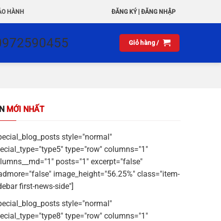
|
ẢO HÀNH
ĐĂNG KÝ
ĐĂNG NHẬP
0972590455
Giỏ hàng /
IN
MỚI NHẤT
pecial_blog_posts style="normal"
ecial_type="type5" type="row" columns="1"
lumns__md="1" posts="1" excerpt="false"
admore="false" image_height="56.25%" class="item-
debar first-news-side"]
pecial_blog_posts style="normal"
ecial_type="type8" type="row" columns="1"