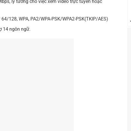
0Mbps, lý tưởng cho việc xem video trực tuyến hoặc
EP 64/128, WPA, PA2/WPA-PSK/WPA2-PSK(TKIP/AES)
rợ 14 ngôn ngữ.