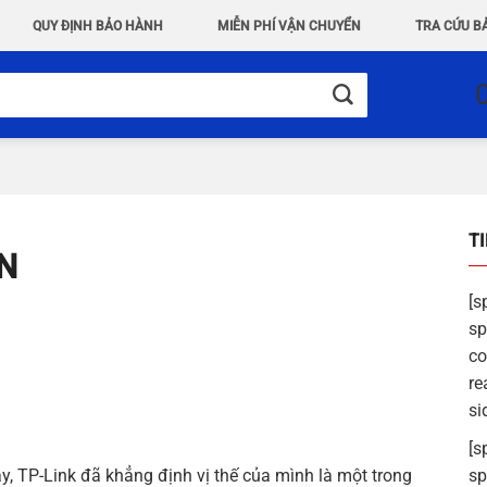
QUY ĐỊNH BẢO HÀNH
MIỄN PHÍ VẬN CHUYỂN
TRA CỨU B
T
5N
[s
sp
co
re
si
[s
ay,
TP-Link
đã khẳng định vị thế của mình là một trong
sp