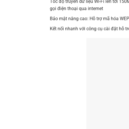
Tốc độ truyền dữ liệu Wi-Fi lên tới 15
gọi điện thoại qua internet
Bảo mật nâng cao: Hỗ trợ mã hóa W
Kết nối nhanh với công cụ cài đặt hỗ t