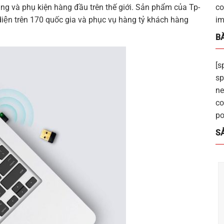
mạng và phụ kiện hàng đầu trên thế giới. Sản phẩm của
Tp-
co
diện trên 170 quốc gia và phục vụ hàng tỷ khách hàng
im
BÀ
[s
sp
ne
co
po
S