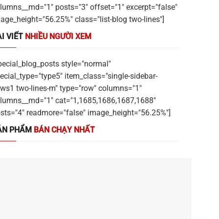
lumns__md="1" posts="3" offset="1" excerpt="false"
age_height="56.25%" class="list-blog two-lines"]
I VIẾT
NHIỀU NGƯỜI XEM
pecial_blog_posts style="normal"
ecial_type="type5" item_class="single-sidebar-
ws1 two-lines-m" type="row" columns="1"
lumns__md="1" cat="1,1685,1686,1687,1688"
sts="4" readmore="false" image_height="56.25%"]
ẢN PHẨM
BÁN CHẠY NHẤT