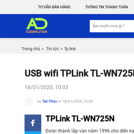
Chuyển
TƯ VẤN BÁN HÀNG
THÔNG TIN THANH TOÁN
đến
nội
Tìm
dung
kiếm:
Trang chủ
Tin tức
Tp link
>
>
USB wifi TPLink TL-WN72
18/01/2020, 10:03
by
Tan Phuc
18/01/2020, 10:03
TPLink TL-WN725N
Được thành lập vào năm 1996 cho đến n