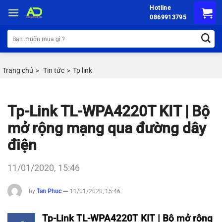
Chuyển
Hotline
đến
0869913795
nội
Tìm
dung
kiếm:
Trang chủ
Tin tức
Tp link
>
>
Tp-Link TL-WPA4220T KIT | Bộ
mở rộng mạng qua đường dây
điện
11/01/2020, 15:46
by
Tan Phuc
11/01/2020, 15:46
Tp-Link TL-WPA4220T KIT | Bộ mở rộng