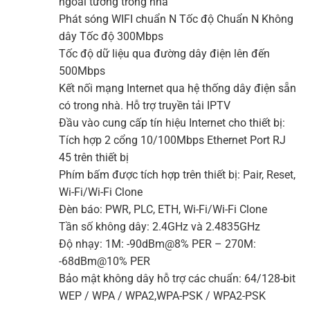
ngoài tường trong nhà
Phát sóng WIFI chuẩn N Tốc độ Chuẩn N Không
dây Tốc độ 300Mbps
Tốc độ dữ liệu qua đường dây điện lên đến
500Mbps
Kết nối mạng Internet qua hệ thống dây điện sẵn
có trong nhà. Hỗ trợ truyền tải IPTV
Đầu vào cung cấp tín hiệu Internet cho thiết bị:
Tích hợp 2 cổng 10/100Mbps Ethernet Port RJ
45 trên thiết bị
Phím bấm được tích hợp trên thiết bị: Pair, Reset,
Wi-Fi/Wi-Fi
Clone
Đèn báo: PWR, PLC, ETH, Wi-Fi/Wi-Fi Clone
Tần số không dây: 2.4GHz và 2.4835GHz
Độ nhạy: 1M: -90dBm@8% PER – 270M:
-68dBm@10% PER
Bảo mật không dây hỗ trợ các chuẩn: 64/128-bit
WEP / WPA / WPA2,WPA-PSK / WPA2-PSK