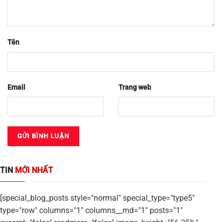
Tên
Email
Trang web
TIN
MỚI NHẤT
[special_blog_posts style="normal" special_type="type5"
type="row" columns="1" columns__md="1" posts="1"