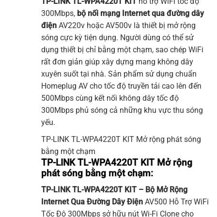
TP-LINK
TL-WPA4220T KIT
hỗ trợ WiFi tốc độ
300Mbps,
bộ nối mạng Internet qua đường dây
điện
AV220v hoặc AV500v là thiết bị mở rộng
sóng cực kỳ tiện dụng. Người dùng có thể sử
dụng thiết bị chỉ bằng một chạm, sao chép
WiFi
rất đơn giản giúp xây dựng mang không dây
xuyên suốt tại nhà. Sản phẩm sử dụng chuẩn
Homeplug AV cho tốc độ truyền tải cao lên đến
500Mbps cùng kết nối không dây tốc độ
300Mbps phủ sóng cả những khu vực thu sóng
yếu.
TP-LINK
TL-WPA4220T KIT
Mở rộng phát sóng
bằng một chạm
TP-LINK TL-WPA4220T KIT Mở rộng
phát sóng bằng một chạm:
TP-LINK
TL-WPA4220T KIT
– Bộ Mở Rộng
Internet Qua Đường Dây Điện
AV500 Hỗ Trợ WiFi
Tốc Độ 300Mbps sở hữu nút
Wi-Fi
Clone cho