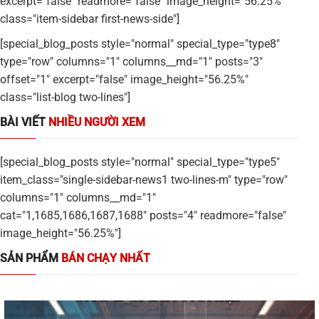
excerpt="false" readmore="false" image_height="56.25%"
class="item-sidebar first-news-side"]
[special_blog_posts style="normal" special_type="type8"
type="row" columns="1" columns__md="1" posts="3"
offset="1" excerpt="false" image_height="56.25%"
class="list-blog two-lines"]
BÀI VIẾT
NHIỀU NGƯỜI XEM
[special_blog_posts style="normal" special_type="type5"
item_class="single-sidebar-news1 two-lines-m" type="row"
columns="1" columns__md="1"
cat="1,1685,1686,1687,1688" posts="4" readmore="false"
image_height="56.25%"]
SẢN PHẨM
BÁN CHẠY NHẤT