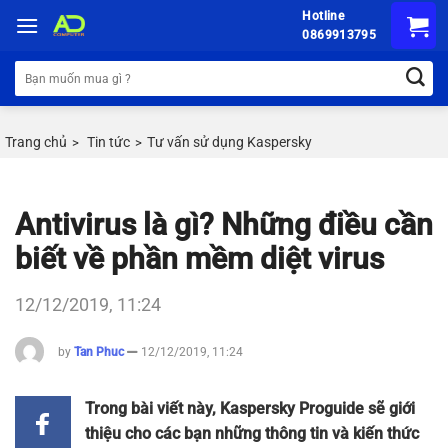
Chuyển
Hotline
đến
0869913795
nội
Tìm
dung
kiếm:
Trang chủ
Tin tức
Tư vấn sử dụng Kaspersky
>
>
Antivirus là gì? Những điều cần
biết về phần mềm diệt virus
12/12/2019, 11:24
by
Tan Phuc
12/12/2019, 11:24
Trong bài viết này, Kaspersky Proguide sẽ giới
thiệu cho các bạn những thông tin và kiến thức