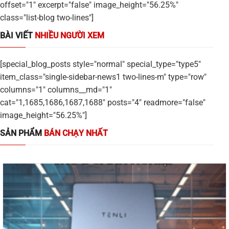
offset="1" excerpt="false" image_height="56.25%"
class="list-blog two-lines"]
BÀI VIẾT
NHIỀU NGƯỜI XEM
[special_blog_posts style="normal" special_type="type5"
item_class="single-sidebar-news1 two-lines-m" type="row"
columns="1" columns__md="1"
cat="1,1685,1686,1687,1688" posts="4" readmore="false"
image_height="56.25%"]
SẢN PHẨM
BÁN CHẠY NHẤT