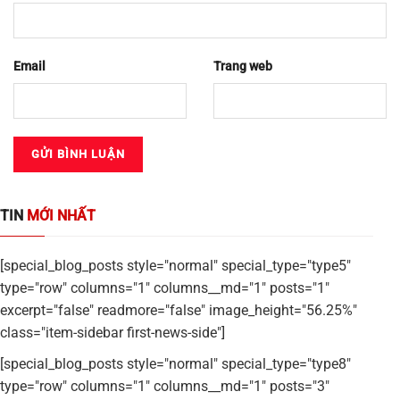
Email
Trang web
TIN
MỚI NHẤT
[special_blog_posts style="normal" special_type="type5"
type="row" columns="1" columns__md="1" posts="1"
excerpt="false" readmore="false" image_height="56.25%"
class="item-sidebar first-news-side"]
[special_blog_posts style="normal" special_type="type8"
type="row" columns="1" columns__md="1" posts="3"