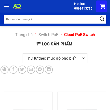
Chuyển
Hotline
đến
0869913795
nội
Tìm
dung
kiếm:
Trang chủ
Switch PoE
Cloud PoE Switch
LỌC SẢN PHẨM