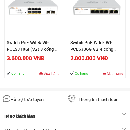
Switch PoE Witek WI-
Switch PoE Witek WI-
PCES310GF(V2) 8 cổng
PCES306G V2 4 cổng
RJ45 10/100/1000Mbps,
RJ45 10/100/1000Mbps
3.600.000
VNĐ
2.000.000
VNĐ
2 khe cắm SFP 1000Mbps
và 2 cổng uplink RJ45
10/100/1000Mbps
Có hàng
Có hàng
Mua hàng
Mua hàng
Hỗ trợ trực tuyến
Thông tin thanh toán
Hỗ trợ khách hàng