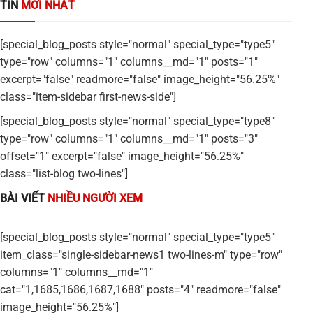
TIN
MỚI NHẤT
[special_blog_posts style="normal" special_type="type5"
type="row" columns="1" columns__md="1" posts="1"
excerpt="false" readmore="false" image_height="56.25%"
class="item-sidebar first-news-side"]
[special_blog_posts style="normal" special_type="type8"
type="row" columns="1" columns__md="1" posts="3"
offset="1" excerpt="false" image_height="56.25%"
class="list-blog two-lines"]
BÀI VIẾT
NHIỀU NGƯỜI XEM
[special_blog_posts style="normal" special_type="type5"
item_class="single-sidebar-news1 two-lines-m" type="row"
columns="1" columns__md="1"
cat="1,1685,1686,1687,1688" posts="4" readmore="false"
image_height="56.25%"]