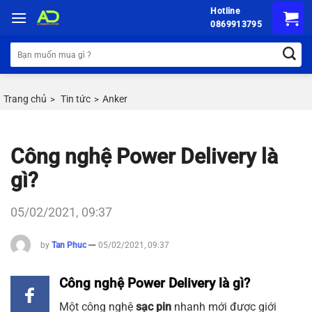
Chuyển
Hotline
đến
0869913795
nội
Tìm
dung
kiếm:
Trang chủ
Tin tức
Anker
>
>
Công nghệ Power Delivery là
gì?
05/02/2021, 09:37
by
Tan Phuc
05/02/2021, 09:37
Công nghệ Power Delivery là gì?
Một công nghệ
sạc pin
nhanh mới được giới