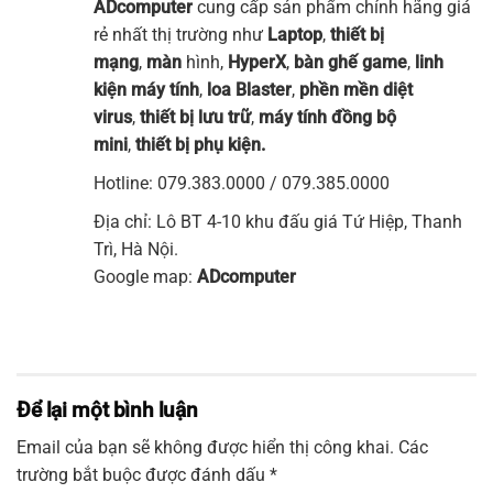
ADcomputer
cung cấp sản phẩm chính hãng giá
rẻ nhất thị trường như
Laptop
,
thiết bị
mạng
,
mà
n
hình
,
HyperX
,
bàn ghế game
,
linh
kiện máy tính
,
loa Blaster
,
phền mền diệt
virus
,
thiết bị lưu trữ
,
máy tính đồng bộ
mini
,
thiết bị phụ kiện.
Hotline: 079.383.0000 / 079.385.0000
Địa chỉ: Lô BT 4-10 khu đấu giá Tứ Hiệp, Thanh
Trì, Hà Nội.
Google map:
ADcomputer
Để lại một bình luận
Email của bạn sẽ không được hiển thị công khai.
Các
trường bắt buộc được đánh dấu
*